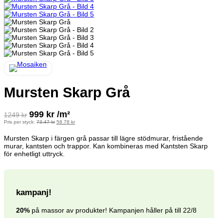
Mursten Skarp Grå
999
kr
/m²
1249
kr
Det
Det
Pris per styck:
73.47
kr
58.78
kr
ursprungliga
nuvarande
priset
priset
Mursten Skarp i färgen grå passar till lägre stödmurar, fristående
var:
är:
73.47 kr.
58.78 kr.
murar, kantsten och trappor. Kan kombineras med Kantsten Skarp
för enhetligt uttryck.
kampanj!
20%
på massor av produkter! Kampanjen håller på till 22/8