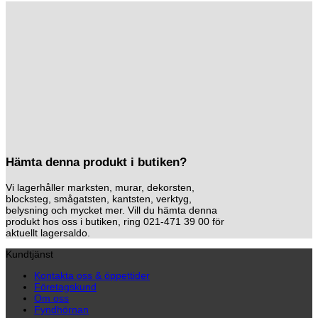
Hämta denna produkt i butiken?
Vi lagerhåller marksten, murar, dekorsten,
blocksteg, smågatsten, kantsten, verktyg,
belysning och mycket mer. Vill du hämta denna
produkt hos oss i butiken, ring 021-471 39 00 för
aktuellt lagersaldo.
Kundtjänst
Kontakta oss & öppettider
Företagskund
Om oss
Fyndhörnan