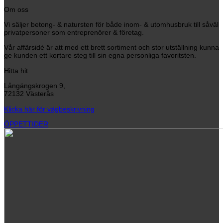
Om oss
Vi säljer betong- & natursten för både inom- & utomhusbruk till såväl
privatpersoner som entreprenörer & företag.
Vår affärsidé är att med ett brett sortiment och stor utställning kunna
ge kunden ett kortare steg till sin egna personliga favoritsten.
Hitta hit
Långängskrogen 9,
72132 Västerås
Klicka här för vägbeskrivning
ÖPPETTIDER