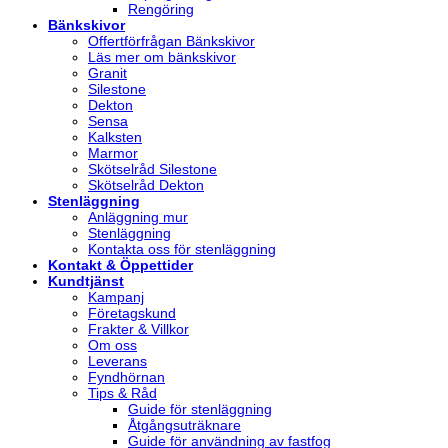
Rengöring
Bänkskivor
Offertförfrågan Bänkskivor
Läs mer om bänkskivor
Granit
Silestone
Dekton
Sensa
Kalksten
Marmor
Skötselråd Silestone
Skötselråd Dekton
Stenläggning
Anläggning mur
Stenläggning
Kontakta oss för stenläggning
Kontakt & Öppettider
Kundtjänst
Kampanj
Företagskund
Frakter & Villkor
Om oss
Leverans
Fyndhörnan
Tips & Råd
Guide för stenläggning
Åtgångsuträknare
Guide för användning av fastfog