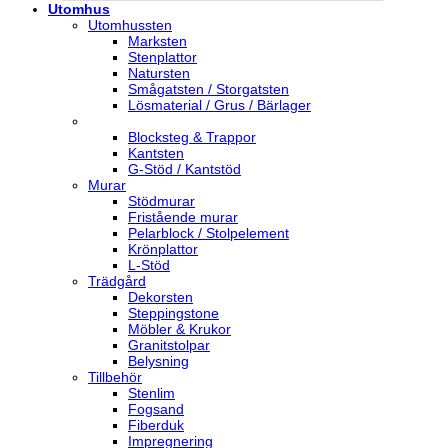
Utomhus
Utomhussten
Marksten
Stenplattor
Natursten
Smågatsten / Storgatsten
Lösmaterial / Grus / Bärlager
Blocksteg & Trappor
Kantsten
G-Stöd / Kantstöd
Murar
Stödmurar
Fristående murar
Pelarblock / Stolpelement
Krönplattor
L-Stöd
Trädgård
Dekorsten
Steppingstone
Möbler & Krukor
Granitstolpar
Belysning
Tillbehör
Stenlim
Fogsand
Fiberduk
Impregnering