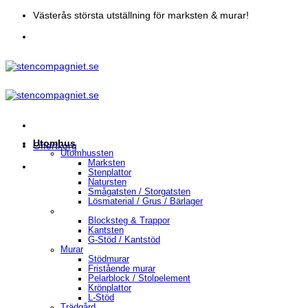
Skip
Västerås största utställning för marksten & murar!
to
content
Utomhus
Offertkorg
Utomhussten
Marksten
Stenplattor
Natursten
Smågatsten / Storgatsten
Lösmaterial / Grus / Bärlager
Blocksteg & Trappor
Kantsten
G-Stöd / Kantstöd
Murar
Stödmurar
Fristående murar
Pelarblock / Stolpelement
Krönplattor
L-Stöd
Trädgård