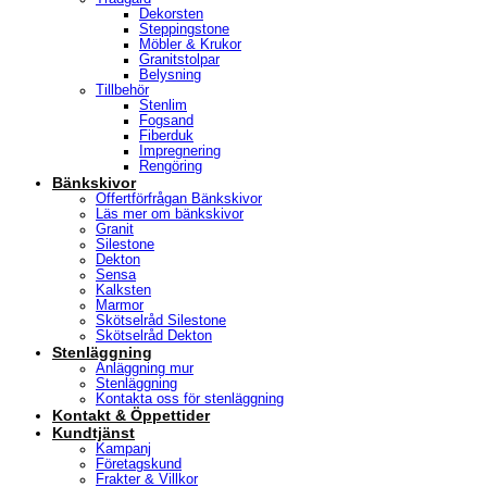
Dekorsten
Steppingstone
Möbler & Krukor
Granitstolpar
Belysning
Tillbehör
Stenlim
Fogsand
Fiberduk
Impregnering
Rengöring
Bänkskivor
Offertförfrågan Bänkskivor
Läs mer om bänkskivor
Granit
Silestone
Dekton
Sensa
Kalksten
Marmor
Skötselråd Silestone
Skötselråd Dekton
Stenläggning
Anläggning mur
Stenläggning
Kontakta oss för stenläggning
Kontakt & Öppettider
Kundtjänst
Kampanj
Företagskund
Frakter & Villkor