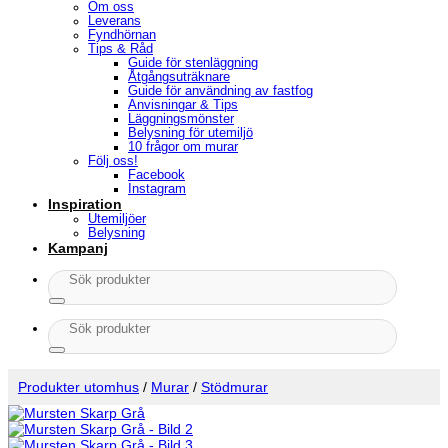
Om oss
Leverans
Fyndhörnan
Tips & Råd
Guide för stenläggning
Åtgångsuträknare
Guide för användning av fastfog
Anvisningar & Tips
Läggningsmönster
Belysning för utemiljö
10 frågor om murar
Följ oss!
Facebook
Instagram
Inspiration
Utemiljöer
Belysning
Kampanj
Sök
efter:
Sök
efter:
Produkter utomhus
/
Murar
/
Stödmurar