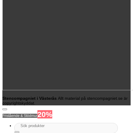
Stencompagniet i Västerås
Allt material på stencompagniet.se är
copyrightskyddat.
20%
Fristående & Stödmur
Sök
efter: