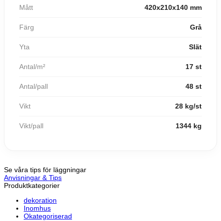
Mått
420x210x140 mm
Färg
Grå
Yta
Slät
Antal/m²
17 st
Antal/pall
48 st
Vikt
28 kg/st
Vikt/pall
1344 kg
Se våra tips för läggningar
Anvisningar & Tips
Produktkategorier
dekoration
Inomhus
Okategoriserad