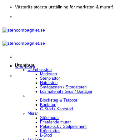
Skip
Västerås största utställning för marksten & murar!
to
content
Utomhus
Offertkorg
Utomhussten
Marksten
Stenplattor
Natursten
Smågatsten / Storgatsten
Lösmaterial / Grus / Bärlager
Blocksteg & Trappor
Kantsten
G-Stöd / Kantstöd
Murar
Stödmurar
Fristående murar
Pelarblock / Stolpelement
Krönplattor
L-Stöd
Trädgård