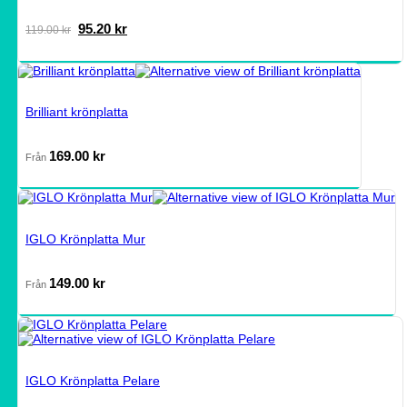
Det
Det
95.20
kr
119.00
kr
ursprungliga
nuvarande
priset
priset
var:
är:
119.00 kr.
95.20 kr.
Brilliant krönplatta
169.00
kr
Från
IGLO Krönplatta Mur
149.00
kr
Från
IGLO Krönplatta Pelare