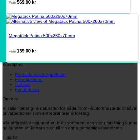
569.00
kr
Från
Megatäck Patina 500x260x70mm
139.00
kr
Från
Kundtjänst
Kontakta oss & öppettider
Företagskund
Om oss
Fyndhörnan
Om oss
Vi säljer betong- & natursten för både inom- & utomhusbruk till såväl
privatpersoner som entreprenörer & företag.
Vår affärsidé är att med ett brett sortiment och stor utställning kunna
ge kunden ett kortare steg till sin egna personliga favoritsten.
Hitta hit