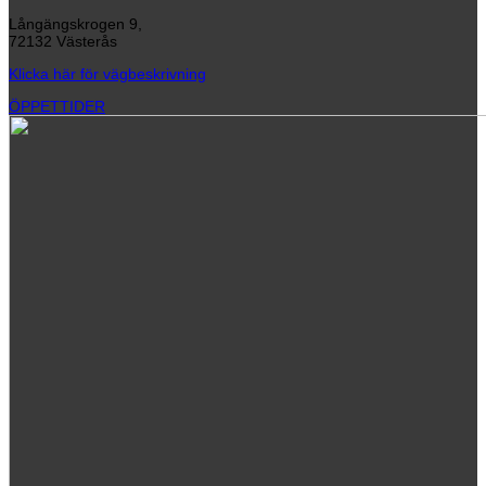
Långängskrogen 9,
72132 Västerås
Klicka här för vägbeskrivning
ÖPPETTIDER