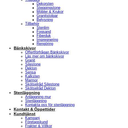
Dekorsten
Steppingstone
Möbler & Krukor
Granitstolpar
Belysning
Tillbehör
Stenlim
Fogsand
Fiberduk
Impregnering
Rengöring
Bänkskivor
Offertförfrågan Bänkskivor
Läs mer om bänkskivor
Granit
Silestone
Dekton
Sensa
Kalksten
Marmor
Skötselråd Silestone
Skötselråd Dekton
Stenläggning
Anläggning mur
Stenläggning
Kontakta oss för stenläggning
Kontakt & Öppettider
Kundtjänst
Kampanj
Företagskund
Frakter & Villkor