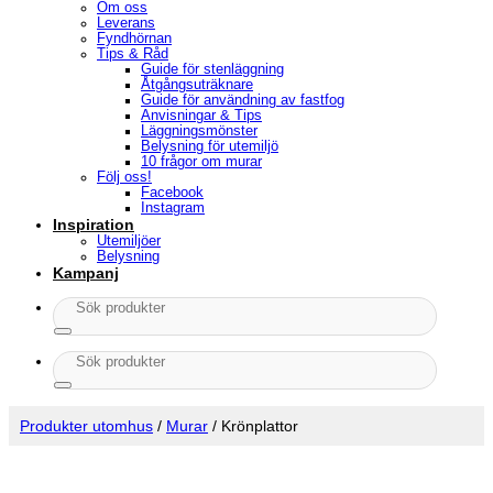
Om oss
Leverans
Fyndhörnan
Tips & Råd
Guide för stenläggning
Åtgångsuträknare
Guide för användning av fastfog
Anvisningar & Tips
Läggningsmönster
Belysning för utemiljö
10 frågor om murar
Följ oss!
Facebook
Instagram
Inspiration
Utemiljöer
Belysning
Kampanj
Sök
efter:
Sök
efter:
Produkter utomhus
/
Murar
/
Krönplattor