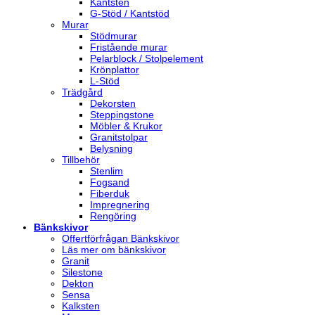
Kantsten
G-Stöd / Kantstöd
Murar
Stödmurar
Fristående murar
Pelarblock / Stolpelement
Krönplattor
L-Stöd
Trädgård
Dekorsten
Steppingstone
Möbler & Krukor
Granitstolpar
Belysning
Tillbehör
Stenlim
Fogsand
Fiberduk
Impregnering
Rengöring
Bänkskivor
Offertförfrågan Bänkskivor
Läs mer om bänkskivor
Granit
Silestone
Dekton
Sensa
Kalksten