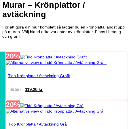
Murar – Krönplattor /
avtäckning
För att göra din mur komplett så lägger du en krönplatta längst upp
på muren. Välj bland olika varienter av krönplattor. Finns i betong
och granit.
20%
Tidö Krönplatta / Avtäckning Grafit
Det
Det
119.20
kr
149.00
kr
ursprungliga
nuvarande
priset
priset
20%
var:
är:
149.00 kr.
119.20 kr.
Tidö Krönplatta / Avtäckning Grå