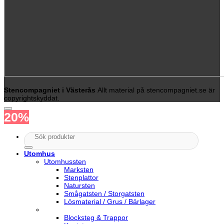
Stencompagniet i Västerås
Allt material på stencompagniet.se är
copyrightskyddat.
20%
Sök
efter:
Utomhus
Utomhussten
Marksten
Stenplattor
Natursten
Smågatsten / Storgatsten
Lösmaterial / Grus / Bärlager
Blocksteg & Trappor