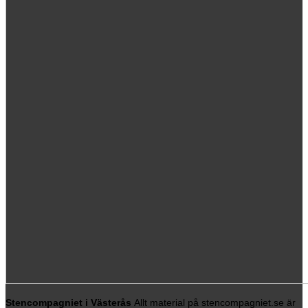
Stencompagniet i Västerås
Allt material på stencompagniet.se är