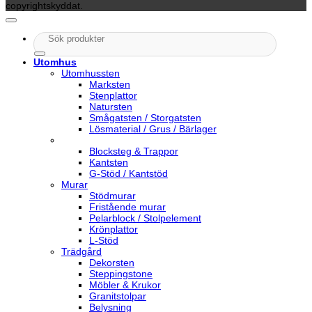
copyrightskyddat.
Sök
efter:
Utomhus
Utomhussten
Marksten
Stenplattor
Natursten
Smågatsten / Storgatsten
Lösmaterial / Grus / Bärlager
Blocksteg & Trappor
Kantsten
G-Stöd / Kantstöd
Murar
Stödmurar
Fristående murar
Pelarblock / Stolpelement
Krönplattor
L-Stöd
Trädgård
Dekorsten
Steppingstone
Möbler & Krukor
Granitstolpar
Belysning