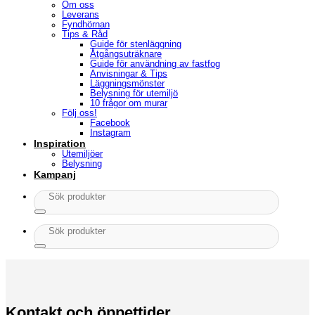
Om oss
Leverans
Fyndhörnan
Tips & Råd
Guide för stenläggning
Åtgångsuträknare
Guide för användning av fastfog
Anvisningar & Tips
Läggningsmönster
Belysning för utemiljö
10 frågor om murar
Följ oss!
Facebook
Instagram
Inspiration
Utemiljöer
Belysning
Kampanj
Sök
efter:
Sök
efter:
Kontakt och öppettider