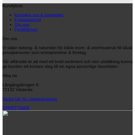
Kundtjänst
Kontakta oss & öppettider
Företagskund
Om oss
Fyndhörnan
Om oss
Vi säljer betong- & natursten för både inom- & utomhusbruk till såväl
privatpersoner som entreprenörer & företag.
Vår affärsidé är att med ett brett sortiment och stor utställning kunna
ge kunden ett kortare steg till sin egna personliga favoritsten.
Hitta hit
Långängskrogen 9,
72132 Västerås
Klicka här för vägbeskrivning
ÖPPETTIDER