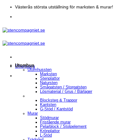
Skip
Västerås största utställning för marksten & murar!
to
content
Utomhus
Offertkorg
Utomhussten
Marksten
Stenplattor
Natursten
Smågatsten / Storgatsten
Lösmaterial / Grus / Bärlager
Blocksteg & Trappor
Kantsten
G-Stöd / Kantstöd
Murar
Stödmurar
Fristående murar
Pelarblock / Stolpelement
Krönplattor
L-Stöd
Trädgård