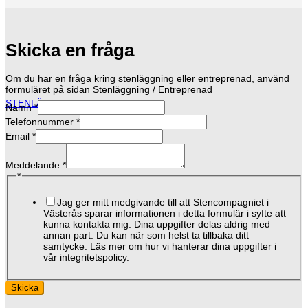
Skicka en fråga
Om du har en fråga kring stenläggning eller entreprenad, använd
formuläret på sidan Stenläggning / Entreprenad
STENLÄGGNING / ENTREPRENAD
Namn
*
Telefonnummer
*
Email
*
Meddelande
*
Email
*
Namn
Meddelande
Jag ger mitt medgivande till att Stencompagniet i
Västerås sparar informationen i detta formulär i syfte att
kunna kontakta mig. Dina uppgifter delas aldrig med
annan part. Du kan när som helst ta tillbaka ditt
samtycke. Läs mer om hur vi hanterar dina uppgifter i
vår integritetspolicy.
Skicka