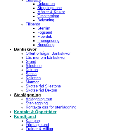
Dekorsten
Steppingstone
Möbler & Krukor
Granitstolpar
Belysning
Tillbehör
Stenlim
Fogsand
Fiberduk
Impregnering
Rengöring
Bänkskivor
Offertförfrågan Bänkskivor
Läs mer om bänkskivor
Granit
Silestone
Dekton
Sensa
Kalksten
Marmor
Skötselråd Silestone
Skötselråd Dekton
Stenläggning
Anläggning mur
Stenläggning
Kontakta oss för stenläggning
Kontakt & Öppettider
Kundtjänst
Kampanj
Företagskund
Frakter & Villkor