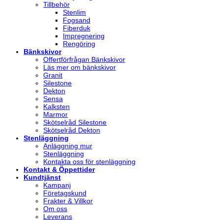
Tillbehör
Stenlim
Fogsand
Fiberduk
Impregnering
Rengöring
Bänkskivor
Offertförfrågan Bänkskivor
Läs mer om bänkskivor
Granit
Silestone
Dekton
Sensa
Kalksten
Marmor
Skötselråd Silestone
Skötselråd Dekton
Stenläggning
Anläggning mur
Stenläggning
Kontakta oss för stenläggning
Kontakt & Öppettider
Kundtjänst
Kampanj
Företagskund
Frakter & Villkor
Om oss
Leverans