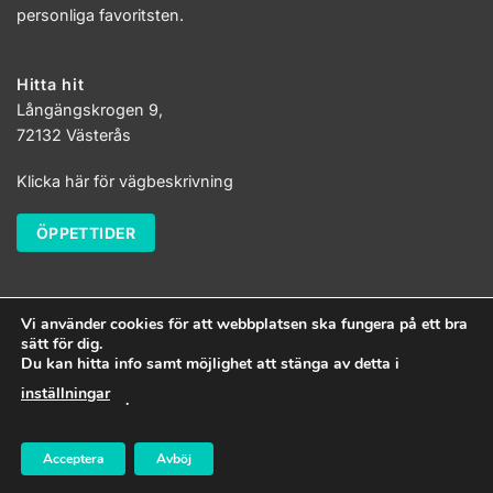
personliga favoritsten.
Hitta hit
Långängskrogen 9,
72132 Västerås
Klicka här för vägbeskrivning
ÖPPETTIDER
Vi använder cookies för att webbplatsen ska fungera på ett bra
sätt för dig.
Du kan hitta info samt möjlighet att stänga av detta i
inställningar
.
Stencompagniet i Västerås
Allt material på stencompagniet.se är
Acceptera
Avböj
copyrightskyddat.