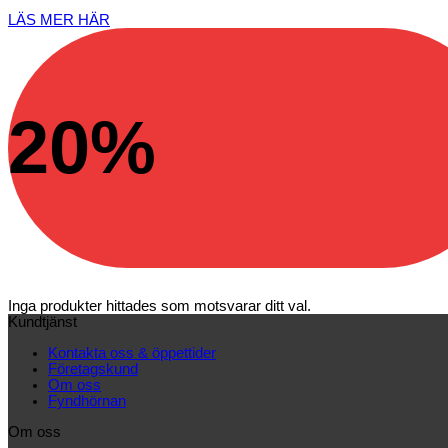
LÄS MER HÄR
20%
Inga produkter hittades som motsvarar ditt val.
Kundtjänst
Kontakta oss & öppettider
Företagskund
Om oss
Fyndhörnan
Om oss