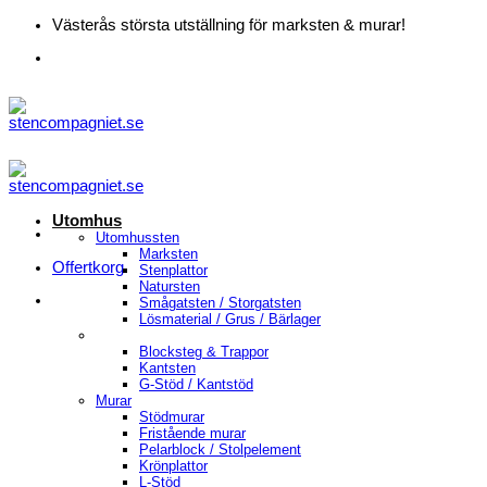
Skip
Västerås största utställning för marksten & murar!
to
content
Utomhus
Utomhussten
Marksten
Offertkorg
Stenplattor
Natursten
Smågatsten / Storgatsten
Lösmaterial / Grus / Bärlager
Blocksteg & Trappor
Kantsten
G-Stöd / Kantstöd
Murar
Stödmurar
Fristående murar
Pelarblock / Stolpelement
Krönplattor
L-Stöd