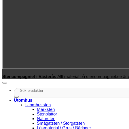
Stencompagniet i Västerås
Allt material på stencompagniet.se är
Sök
efter:
Utomhus
Utomhussten
Marksten
Stenplattor
Natursten
Smågatsten / Storgatsten
Lösmaterial / Grus / Bärlager