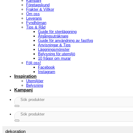
Kampanj
Företagskund
Frakter & Villkor
Om oss
Leverans
Fyndhörnan
Tips & Råd
Guide för stenläggning
Åtgångsuträknare
Guide för användning av fastfog
Anvisningar & Tips
Läggningsmönster
Belysning för utemiljö
10 frågor om murar
Följ oss!
Facebook
Instagram
Inspiration
Utemiljöer
Belysning
Kampanj
Sök
efter:
Sök
efter:
dekoration