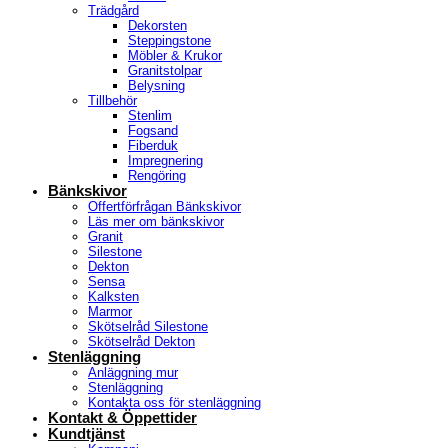
Trädgård
Dekorsten
Steppingstone
Möbler & Krukor
Granitstolpar
Belysning
Tillbehör
Stenlim
Fogsand
Fiberduk
Impregnering
Rengöring
Bänkskivor
Offertförfrågan Bänkskivor
Läs mer om bänkskivor
Granit
Silestone
Dekton
Sensa
Kalksten
Marmor
Skötselråd Silestone
Skötselråd Dekton
Stenläggning
Anläggning mur
Stenläggning
Kontakta oss för stenläggning
Kontakt & Öppettider
Kundtjänst