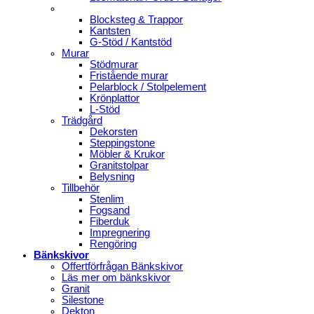
Blocksteg & Trappor
Kantsten
G-Stöd / Kantstöd
Murar
Stödmurar
Fristående murar
Pelarblock / Stolpelement
Krönplattor
L-Stöd
Trädgård
Dekorsten
Steppingstone
Möbler & Krukor
Granitstolpar
Belysning
Tillbehör
Stenlim
Fogsand
Fiberduk
Impregnering
Rengöring
Bänkskivor
Offertförfrågan Bänkskivor
Läs mer om bänkskivor
Granit
Silestone
Dekton