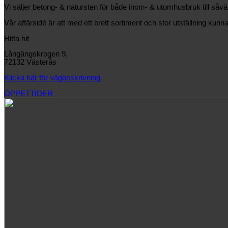
Vi säljer betong- & natursten för både inom- & utomhusbruk till såv
Vår affärsidé är att med ett brett sortiment och stor utställning kunna
Hitta hit
Långängskrogen 9,
72132 Västerås
Klicka här för vägbeskrivning
ÖPPETTIDER