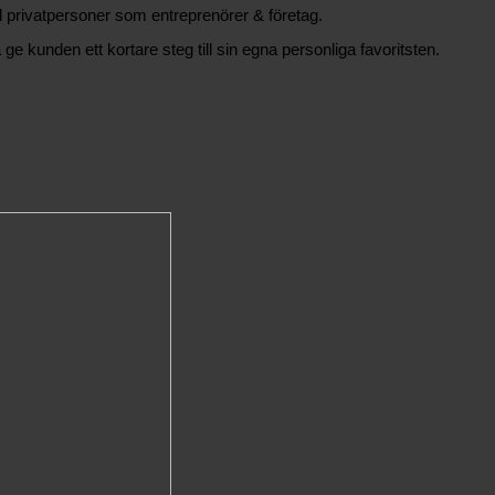
äl privatpersoner som entreprenörer & företag.
 ge kunden ett kortare steg till sin egna personliga favoritsten.