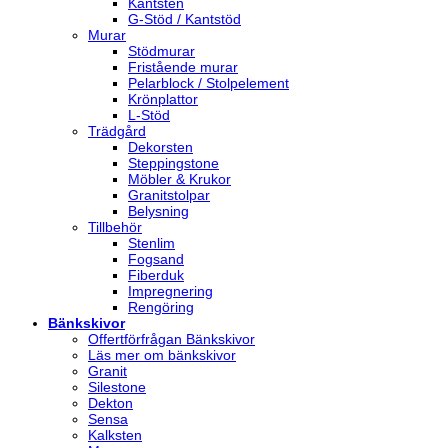
Kantsten
G-Stöd / Kantstöd
Murar
Stödmurar
Fristående murar
Pelarblock / Stolpelement
Krönplattor
L-Stöd
Trädgård
Dekorsten
Steppingstone
Möbler & Krukor
Granitstolpar
Belysning
Tillbehör
Stenlim
Fogsand
Fiberduk
Impregnering
Rengöring
Bänkskivor
Offertförfrågan Bänkskivor
Läs mer om bänkskivor
Granit
Silestone
Dekton
Sensa
Kalksten