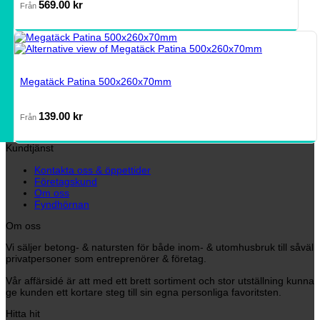
569.00
kr
Från
Megatäck Patina 500x260x70mm
139.00
kr
Från
Kundtjänst
Kontakta oss & öppettider
Företagskund
Om oss
Fyndhörnan
Om oss
Vi säljer betong- & natursten för både inom- & utomhusbruk till såväl
privatpersoner som entreprenörer & företag.
Vår affärsidé är att med ett brett sortiment och stor utställning kunna
ge kunden ett kortare steg till sin egna personliga favoritsten.
Hitta hit