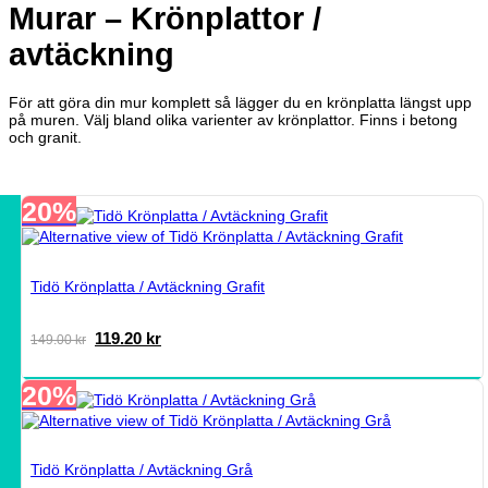
Murar – Krönplattor /
avtäckning
För att göra din mur komplett så lägger du en krönplatta längst upp
på muren. Välj bland olika varienter av krönplattor. Finns i betong
och granit.
20%
Tidö Krönplatta / Avtäckning Grafit
Det
Det
119.20
kr
149.00
kr
ursprungliga
nuvarande
priset
priset
20%
var:
är:
149.00 kr.
119.20 kr.
Tidö Krönplatta / Avtäckning Grå