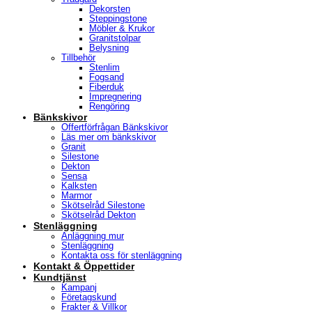
Dekorsten
Steppingstone
Möbler & Krukor
Granitstolpar
Belysning
Tillbehör
Stenlim
Fogsand
Fiberduk
Impregnering
Rengöring
Bänkskivor
Offertförfrågan Bänkskivor
Läs mer om bänkskivor
Granit
Silestone
Dekton
Sensa
Kalksten
Marmor
Skötselråd Silestone
Skötselråd Dekton
Stenläggning
Anläggning mur
Stenläggning
Kontakta oss för stenläggning
Kontakt & Öppettider
Kundtjänst
Kampanj
Företagskund
Frakter & Villkor