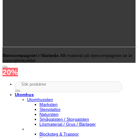
Stencompagniet i Västerås
Allt material på stencompagniet.se är
copyrightskyddat.
20%
Sök
efter:
Utomhus
Utomhussten
Marksten
Stenplattor
Natursten
Smågatsten / Storgatsten
Lösmaterial / Grus / Bärlager
Blocksteg & Trappor