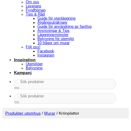
Om oss
Leverans
Fyndhörnan
Tips & Råd
Guide för stenläggning
Åtgångsuträknare
Guide för användning av fastfog
Anvisningar & Tips
Läggningsmönster
Belysning för utemiljö
10 frågor om murar
Följ oss!
Facebook
Instagram
Inspiration
Utemiljöer
Belysning
Kampanj
Sök
efter:
Sök
efter:
Produkter utomhus
/
Murar
/
Krönplattor