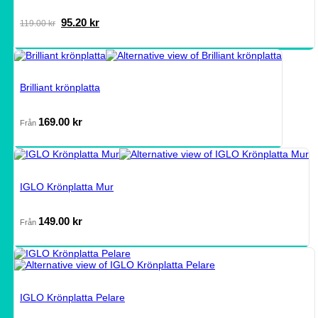
Det
Det
95.20
kr
119.00
kr
ursprungliga
nuvarande
priset
priset
var:
är:
119.00 kr.
95.20 kr.
Brilliant krönplatta
169.00
kr
Från
IGLO Krönplatta Mur
149.00
kr
Från
IGLO Krönplatta Pelare