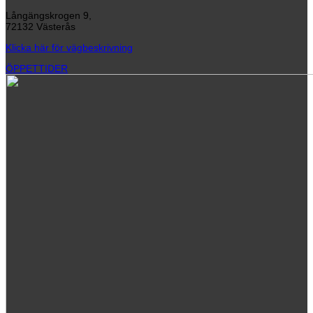
Långängskrogen 9,
72132 Västerås
Klicka här för vägbeskrivning
ÖPPETTIDER