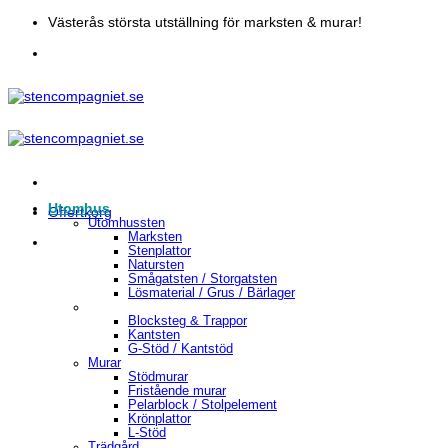
Skip
Västerås största utställning för marksten & murar!
to
content
Utomhus
Offertkorg
Utomhussten
Marksten
Stenplattor
Natursten
Smågatsten / Storgatsten
Lösmaterial / Grus / Bärlager
Blocksteg & Trappor
Kantsten
G-Stöd / Kantstöd
Murar
Stödmurar
Fristående murar
Pelarblock / Stolpelement
Krönplattor
L-Stöd
Trädgård