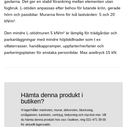
gavlarna. Det ger en stabil förankring mellan elementen utan
fogbruk. L-stöden anpassas efter behov för lutande krön, gerade
hörn och passbitar. Murarna finns för två lastvärden: 5 och 20
kN/m².
Den mindre L-stödmuren 5 kN/m² är lämplig för trädgårdar och
parkanläggningar med mindre höjdskillnader som t ex
villaterrasser, handikappramper, uppfarter/nerfarter och
parkeringsplatser för enstaka personbilar. Max axeltryck 15 kN.
Hämta denna produkt i
butiken?
Vi lagerhåller marksten, murar, dekorsten, blocksteg,
smågatsten, kantsten, verktyg, belysning och mycket mer. Vill
du hämta denna produkt hos oss i butiken, ring 021-471 39 00
för aktuellt lagersaldo.