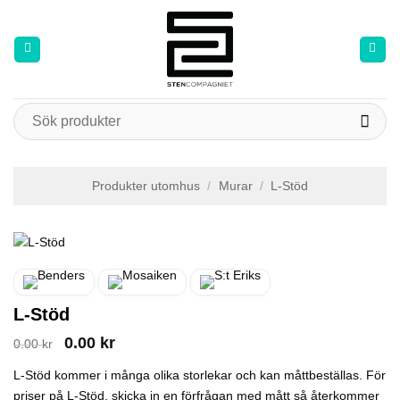
Skip
to
content
Sök
efter:
Produkter utomhus
/
Murar
/
L-Stöd
L-Stöd
Det
Det
0.00
kr
0.00
kr
ursprungliga
nuvarande
priset
priset
L-Stöd kommer i många olika storlekar och kan måttbeställas. För
var:
är:
priser på L-Stöd, skicka in en förfrågan med mått så återkommer