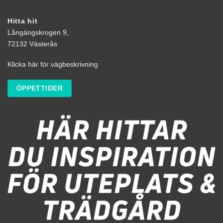
Hitta hit
Långängskrogen 9,
72132 Västerås
Klicka här för vägbeskrivning
ÖPPETTIDER