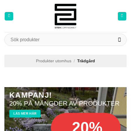
Skip
to
content
Sök
efter:
Produkter utomhus
/
Trädgård
KAMPANJ!
20% PÅ MÄNGDER AV PRODUKTER
LÄS MER HÄR
20%