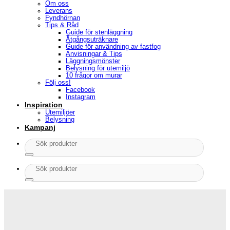
Om oss
Leverans
Fyndhörnan
Tips & Råd
Guide för stenläggning
Åtgångsuträknare
Guide för användning av fastfog
Anvisningar & Tips
Läggningsmönster
Belysning för utemiljö
10 frågor om murar
Följ oss!
Facebook
Instagram
Inspiration
Utemiljöer
Belysning
Kampanj
Sök
efter:
Sök
efter: