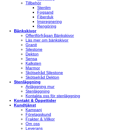
Tillbehör
Stenlim
Fogsand
Fiberduk
Impregnering
Rengöring
Bänkskivor
Offertförfrågan Bänkskivor
Läs mer om bänkskivor
Granit
Silestone
Dekton
Sensa
Kalksten
Marmor
Skötselråd Silestone
Skötselråd Dekton
Stenläggning
Anläggning mur
Stenläggning
Kontakta oss för stenläggning
Kontakt & Öppettider
Kundtjänst
Kampanj
Företagskund
Frakter & Villkor
Om oss
Leverans