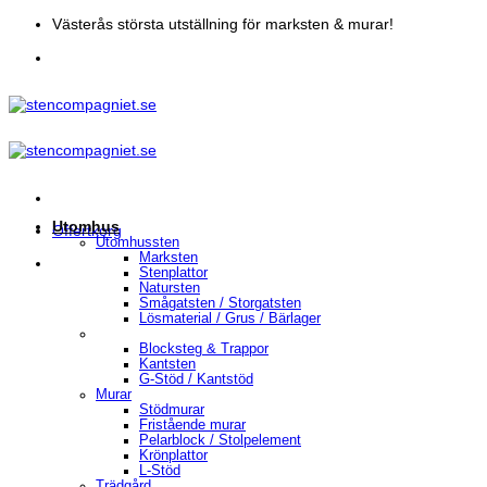
Skip
Västerås största utställning för marksten & murar!
to
content
Utomhus
Offertkorg
Utomhussten
Marksten
Stenplattor
Natursten
Smågatsten / Storgatsten
Lösmaterial / Grus / Bärlager
Blocksteg & Trappor
Kantsten
G-Stöd / Kantstöd
Murar
Stödmurar
Fristående murar
Pelarblock / Stolpelement
Krönplattor
L-Stöd
Trädgård