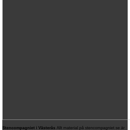
Stencompagniet i Västerås
Allt material på stencompagniet.se är