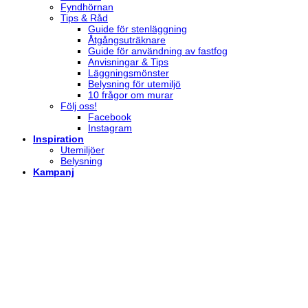
Fyndhörnan
Tips & Råd
Guide för stenläggning
Åtgångsuträknare
Guide för användning av fastfog
Anvisningar & Tips
Läggningsmönster
Belysning för utemiljö
10 frågor om murar
Följ oss!
Facebook
Instagram
Inspiration
Utemiljöer
Belysning
Kampanj