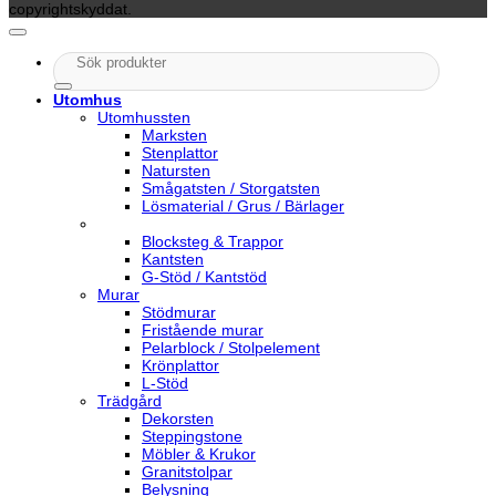
copyrightskyddat.
Sök
efter:
Utomhus
Utomhussten
Marksten
Stenplattor
Natursten
Smågatsten / Storgatsten
Lösmaterial / Grus / Bärlager
Blocksteg & Trappor
Kantsten
G-Stöd / Kantstöd
Murar
Stödmurar
Fristående murar
Pelarblock / Stolpelement
Krönplattor
L-Stöd
Trädgård
Dekorsten
Steppingstone
Möbler & Krukor
Granitstolpar
Belysning