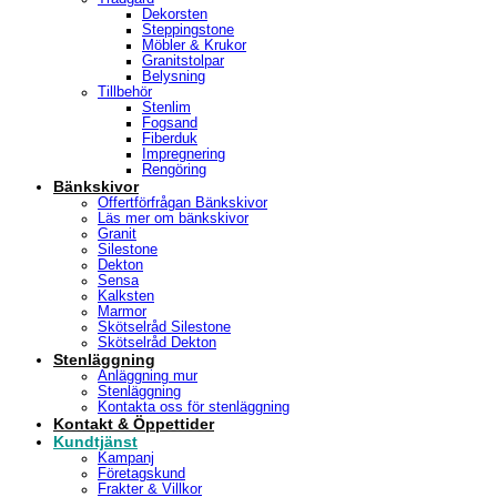
Dekorsten
Steppingstone
Möbler & Krukor
Granitstolpar
Belysning
Tillbehör
Stenlim
Fogsand
Fiberduk
Impregnering
Rengöring
Bänkskivor
Offertförfrågan Bänkskivor
Läs mer om bänkskivor
Granit
Silestone
Dekton
Sensa
Kalksten
Marmor
Skötselråd Silestone
Skötselråd Dekton
Stenläggning
Anläggning mur
Stenläggning
Kontakta oss för stenläggning
Kontakt & Öppettider
Kundtjänst
Kampanj
Företagskund
Frakter & Villkor