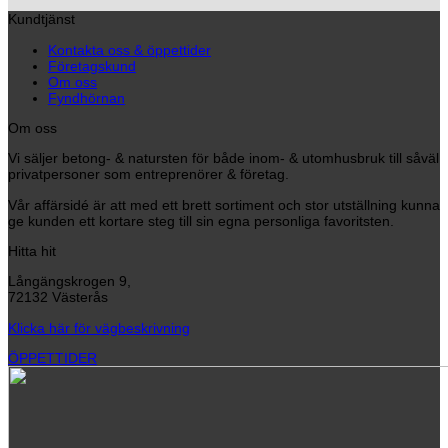
Kundtjänst
Kontakta oss & öppettider
Företagskund
Om oss
Fyndhörnan
Om oss
Vi säljer betong- & natursten för både inom- & utomhusbruk till såväl
privatpersoner som entreprenörer & företag.
Vår affärsidé är att med ett brett sortiment och stor utställning kunna
ge kunden ett kortare steg till sin egna personliga favoritsten.
Hitta hit
Långängskrogen 9,
72132 Västerås
Klicka här för vägbeskrivning
ÖPPETTIDER