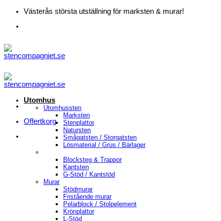
Skip
Västerås största utställning för marksten & murar!
to
content
Utomhus
Utomhussten
Marksten
Offertkorg
Stenplattor
Natursten
Smågatsten / Storgatsten
Lösmaterial / Grus / Bärlager
Blocksteg & Trappor
Kantsten
G-Stöd / Kantstöd
Murar
Stödmurar
Fristående murar
Pelarblock / Stolpelement
Krönplattor
L-Stöd