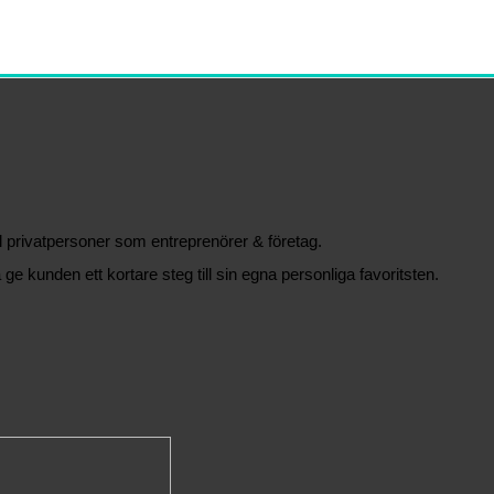
äl privatpersoner som entreprenörer & företag.
 ge kunden ett kortare steg till sin egna personliga favoritsten.