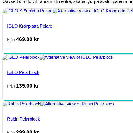
Oavsett om du vill rama in din entré, skapa tydliga avslut på en mur e
IGLO Krönplatta Pelare
469.00
kr
Från
IGLO Pelarblock
135.00
kr
Från
Rubin Pelarblock
299.00
kr
Från