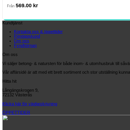
569.00
kr
Från
Kundtjänst
Kontakta oss & öppettider
Företagskund
Om oss
Fyndhörnan
Om oss
Vi säljer betong- & natursten för både inom- & utomhusbruk till såv
Vår affärsidé är att med ett brett sortiment och stor utställning kunna
Hitta hit
Långängskrogen 9,
72132 Västerås
Klicka här för vägbeskrivning
ÖPPETTIDER