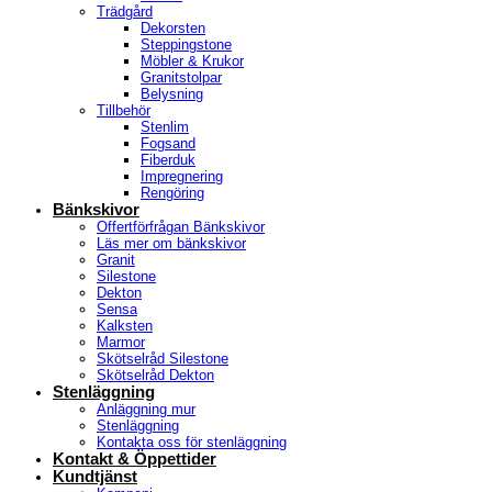
Trädgård
Dekorsten
Steppingstone
Möbler & Krukor
Granitstolpar
Belysning
Tillbehör
Stenlim
Fogsand
Fiberduk
Impregnering
Rengöring
Bänkskivor
Offertförfrågan Bänkskivor
Läs mer om bänkskivor
Granit
Silestone
Dekton
Sensa
Kalksten
Marmor
Skötselråd Silestone
Skötselråd Dekton
Stenläggning
Anläggning mur
Stenläggning
Kontakta oss för stenläggning
Kontakt & Öppettider
Kundtjänst