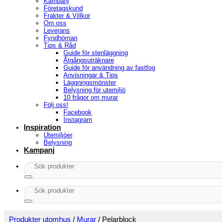
Kampanj
Företagskund
Frakter & Villkor
Om oss
Leverans
Fyndhörnan
Tips & Råd
Guide för stenläggning
Åtgångsuträknare
Guide för användning av fastfog
Anvisningar & Tips
Läggningsmönster
Belysning för utemiljö
10 frågor om murar
Följ oss!
Facebook
Instagram
Inspiration
Utemiljöer
Belysning
Kampanj
Sök
efter:
Sök
efter:
Produkter utomhus
/
Murar
/
Pelarblock