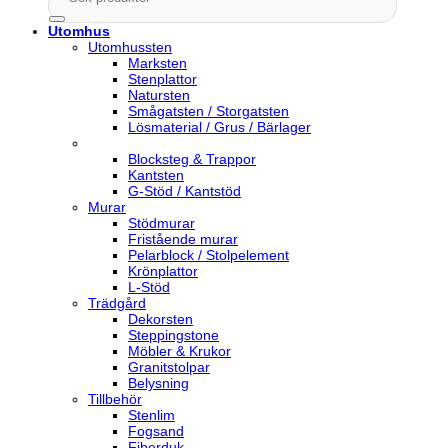
efter:
Utomhus
Utomhussten
Marksten
Stenplattor
Natursten
Smågatsten / Storgatsten
Lösmaterial / Grus / Bärlager
Blocksteg & Trappor
Kantsten
G-Stöd / Kantstöd
Murar
Stödmurar
Fristående murar
Pelarblock / Stolpelement
Krönplattor
L-Stöd
Trädgård
Dekorsten
Steppingstone
Möbler & Krukor
Granitstolpar
Belysning
Tillbehör
Stenlim
Fogsand
Fiberduk