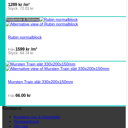
1289
kr
/m²
Styck:
72.01
kr
Fristående & Stödmur
Rubin normalblock
1599
kr
/m²
Från
Styck:
64.74
kr
Mursten Train slät 330x200x150mm
66.00
kr
Från
Kundtjänst
Kontakta oss & öppettider
Företagskund
Om oss