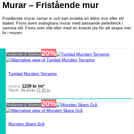
Murar – Fristående mur
Fristående murar ramar in och kan ersätta en äldre mur eller ett
staket. Finns även svängbara murar med passande pelarblock i
samma stil. Finns som slät eller med en knäckt yta för att skapa mer
liv i muren.
20%
Fristående & Stödmur
Tumlad Mursten Terramix
1239
kr
/m²
1549
kr
Det
Det
Styck:
91.12
kr
72.90
kr
ursprungliga
nuvarande
priset
priset
20%
var:
är:
Fristående & Stödmur
91.12 kr.
72.90 kr.
Mursten Skarp Grå