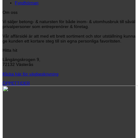
Fyndhörnan
Om oss
Vi säljer betong- & natursten för både inom- & utomhusbruk till såväl
privatpersoner som entreprenörer & företag.
Vår affärsidé är att med ett brett sortiment och stor utställning kunna
ge kunden ett kortare steg till sin egna personliga favoritsten.
Hitta hit
Långängskrogen 9,
72132 Västerås
Klicka här för vägbeskrivning
ÖPPETTIDER