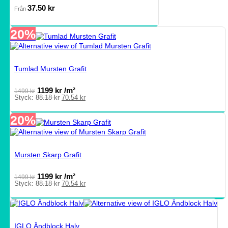
37.50
kr
Från
20%
Tumlad Mursten Grafit
1199
kr
/m²
1499
kr
Det
Det
Styck:
88.18
kr
70.54
kr
ursprungliga
nuvarande
priset
priset
20%
var:
är:
88.18 kr.
70.54 kr.
Mursten Skarp Grafit
1199
kr
/m²
1499
kr
Det
Det
Styck:
88.18
kr
70.54
kr
ursprungliga
nuvarande
priset
priset
var:
är:
88.18 kr.
70.54 kr.
IGLO Ändblock Halv