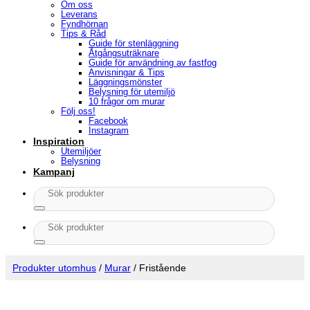
Om oss
Leverans
Fyndhörnan
Tips & Råd
Guide för stenläggning
Åtgångsuträknare
Guide för användning av fastfog
Anvisningar & Tips
Läggningsmönster
Belysning för utemiljö
10 frågor om murar
Följ oss!
Facebook
Instagram
Inspiration
Utemiljöer
Belysning
Kampanj
Sök
efter:
Sök
efter:
Produkter utomhus
/
Murar
/
Fristående