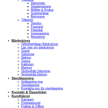
Dekorsten
Steppingstone
Möbler & Krukor
Granitstolpar
Belysning
Tillbehör
Stenlim
Fogsand
Fiberduk
Impregnering
Rengöring
Bänkskivor
Offertförfrågan Bänkskivor
Läs mer om bänkskivor
Granit
Silestone
Dekton
Sensa
Kalksten
Marmor
Skötselråd Silestone
Skötselråd Dekton
Stenläggning
Anläggning mur
Stenläggning
Kontakta oss för stenläggning
Kontakt & Öppettider
Kundtjänst
Kampanj
Företagskund
Frakter & Villkor