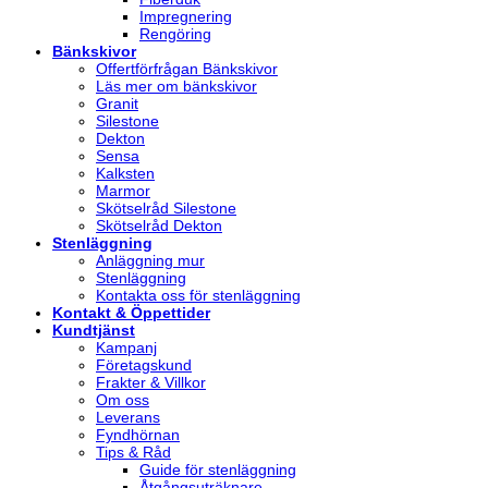
Impregnering
Rengöring
Bänkskivor
Offertförfrågan Bänkskivor
Läs mer om bänkskivor
Granit
Silestone
Dekton
Sensa
Kalksten
Marmor
Skötselråd Silestone
Skötselråd Dekton
Stenläggning
Anläggning mur
Stenläggning
Kontakta oss för stenläggning
Kontakt & Öppettider
Kundtjänst
Kampanj
Företagskund
Frakter & Villkor
Om oss
Leverans
Fyndhörnan
Tips & Råd
Guide för stenläggning
Åtgångsuträknare