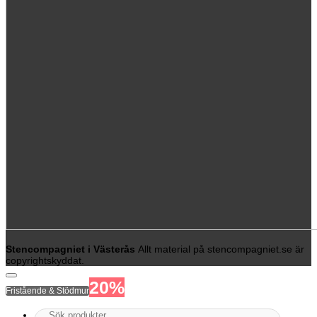
Stencompagniet i Västerås
Allt material på stencompagniet.se är
copyrightskyddat.
20%
Fristående & Stödmur
Sök