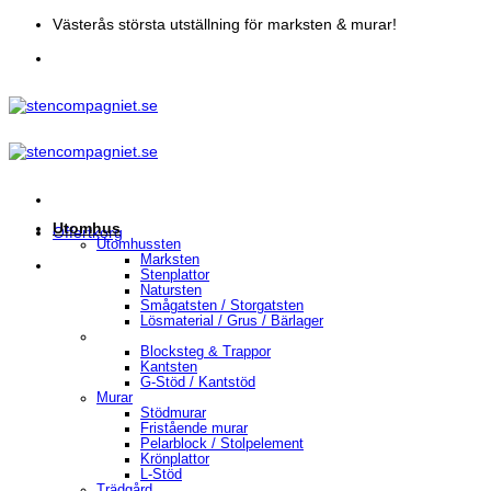
Skip
Västerås största utställning för marksten & murar!
to
content
Utomhus
Offertkorg
Utomhussten
Marksten
Stenplattor
Natursten
Smågatsten / Storgatsten
Lösmaterial / Grus / Bärlager
Blocksteg & Trappor
Kantsten
G-Stöd / Kantstöd
Murar
Stödmurar
Fristående murar
Pelarblock / Stolpelement
Krönplattor
L-Stöd
Trädgård