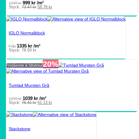
999
kr
/m²
1249
kr
Det
Det
Styck:
73.47
kr
58.78
kr
ursprungliga
nuvarande
priset
priset
var:
är:
73.47 kr.
58.78 kr.
IGLO Normalblock
1335
kr
/m²
Från
Styck:
78.50
kr
20%
Fristående & Stödmur
Tumlad Mursten Grå
1039
kr
/m²
1299
kr
Det
Det
Styck:
76.41
kr
61.13
kr
ursprungliga
nuvarande
priset
priset
var:
är:
76.41 kr.
61.13 kr.
Stackstone