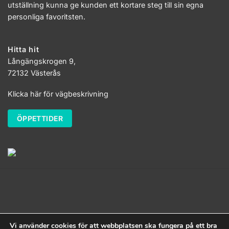
utställning kunna ge kunden ett kortare steg till sin egna
personliga favoritsten.
Hitta hit
Långängskrogen 9,
72132 Västerås
Klicka här för vägbeskrivning
ÖPPETTIDER
Stencompagniet i Västerås
Allt material på stencompagniet.se är
Vi använder cookies för att webbplatsen ska fungera på ett bra
copyrightskyddat.