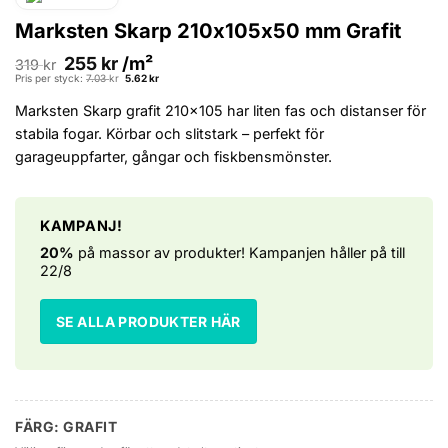
Marksten Skarp 210x105x50 mm Grafit
255
kr
/m²
319
kr
Det
Det
Pris per styck:
7.03
kr
5.62
kr
ursprungliga
nuvarande
priset
priset
Marksten Skarp grafit 210×105 har liten fas och distanser för
var:
är:
7.03 kr.
5.62 kr.
stabila fogar. Körbar och slitstark – perfekt för
garageuppfarter, gångar och fiskbensmönster.
KAMPANJ!
20%
på massor av produkter! Kampanjen håller på till
22/8
SE ALLA PRODUKTER HÄR
FÄRG: GRAFIT