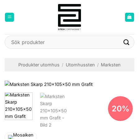
Skip
to
content
Sök
efter:
Produkter utomhus
/
Utomhussten
/
Marksten
20%