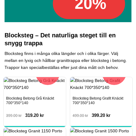
20%
Blocksteg – Det naturliga steget till en
snygg trappa
Blocksteg finns i många olika längder och i olika färger. Välj
mellan en lyxig och hållbar granittrappa eller blocksteg i betong.
Trappor kan specialbeställas efter just dina mått och behov.
20%
20%
Blocksteg Betong Grå Knäckt
Blocksteg Betong Grafit Knäckt
700*350*140
700*350*140
Det
Det
Det
Det
319.20
kr
399.20
kr
399.00
kr
499.00
kr
ursprungliga
nuvarande
ursprungliga
nuvarande
priset
priset
priset
priset
var:
är:
var:
är:
399.00 kr.
319.20 kr.
499.00 kr.
399.20 kr.