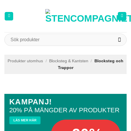
Skip
to
content
Sök
efter:
Produkter utomhus
/
Blocksteg & Kantsten
/
Blocksteg och
Trappor
KAMPANJ!
20% PÅ MÄNGDER AV PRODUKTER
LÄS MER HÄR