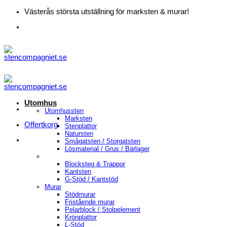
Skip
Västerås största utställning för marksten & murar!
to
content
Utomhus
Utomhussten
Marksten
Offertkorg
Stenplattor
Natursten
Smågatsten / Storgatsten
Lösmaterial / Grus / Bärlager
Blocksteg & Trappor
Kantsten
G-Stöd / Kantstöd
Murar
Stödmurar
Fristående murar
Pelarblock / Stolpelement
Krönplattor
L-Stöd