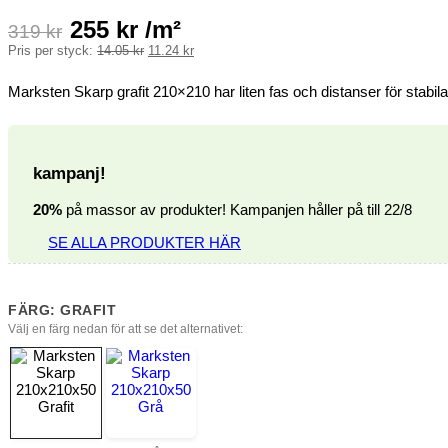
255
kr
/m²
319
kr
Det
Det
Pris per styck:
14.05
kr
11.24
kr
ursprungliga
nuvarande
priset
priset
Marksten Skarp grafit 210×210 har liten fas och distanser för stabi
var:
är:
14.05 kr.
11.24 kr.
kampanj!
20%
på massor av produkter! Kampanjen håller på till 22/8
SE ALLA PRODUKTER HÄR
FÄRG: GRAFIT
Välj en färg nedan för att se det alternativet: