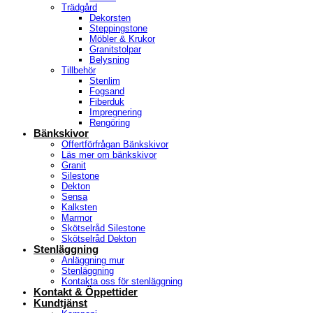
Trädgård
Dekorsten
Steppingstone
Möbler & Krukor
Granitstolpar
Belysning
Tillbehör
Stenlim
Fogsand
Fiberduk
Impregnering
Rengöring
Bänkskivor
Offertförfrågan Bänkskivor
Läs mer om bänkskivor
Granit
Silestone
Dekton
Sensa
Kalksten
Marmor
Skötselråd Silestone
Skötselråd Dekton
Stenläggning
Anläggning mur
Stenläggning
Kontakta oss för stenläggning
Kontakt & Öppettider
Kundtjänst