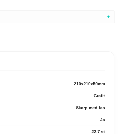
+
210x210x50mm
Grafit
Skarp med fas
Ja
22.7 st