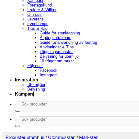
Kampanj
Företagskund
Frakter & Villkor
Om oss
Leverans
Fyndhörnan
Tips & Råd
Guide för stenläggning
Åtgångsuträknare
Guide för användning av fastfog
Anvisningar & Tips
Läggningsmönster
Belysning för utemiljö
10 frågor om murar
Följ oss!
Facebook
Instagram
Inspiration
Utemiljöer
Belysning
Kampanj
Sök
efter:
Sök
efter:
Produkter utomhus
/
Utomhussten
/
Marksten