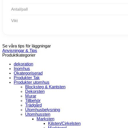
Antal/pall
Vikt
Se våra tips för läggningar
Anvisningar & Tips
Produktkategorier
dekoration
Inomhus
Okategoriserad
Produkter Tak
Produkter utomhus
Blocksteg & Kantsten
Dekorsten
Murar
Tillbehör
Trädgård
Utomhusbelysning
Utomhussten
Marksten
Kilsten/Cirkelsten