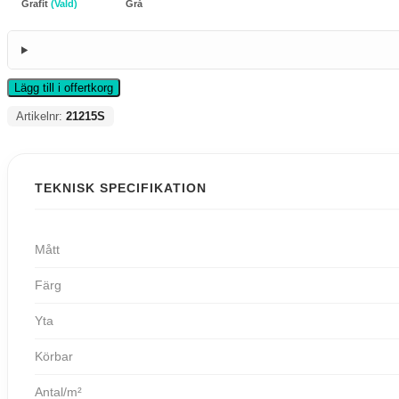
Grafit
(Vald)
Grå
Lägg till i offertkorg
Artikelnr:
21215S
TEKNISK SPECIFIKATION
Mått
Färg
Yta
Körbar
Antal/m²