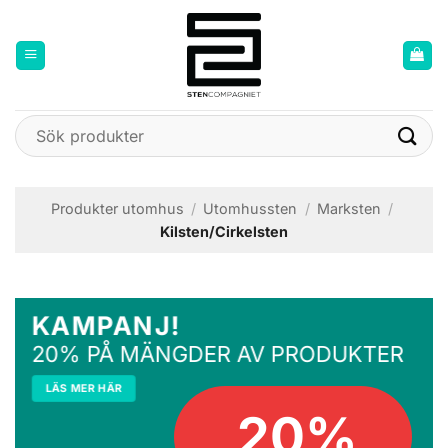
Skip
to
content
Sök
efter:
Produkter utomhus
/
Utomhussten
/
Marksten
/
Kilsten/Cirkelsten
KAMPANJ!
20% PÅ MÄNGDER AV PRODUKTER
LÄS MER HÄR
20%