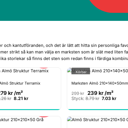
 och kantutföranden, och det är lätt att hitta sin personliga f
t mer strikt så kan man välja en marksten som är slät med liten fa
20%
lika storlekar så finns det sten som redan finns i färdiga kombin
Körbar
Almö Struktur Terramix
Marksten Almö 210x140x50mm 
279
kr
/m²
239
kr
/m²
299
kr
Det
Det
Det
Det
0.26
kr
8.21
kr
Styck:
8.79
kr
7.03
kr
ursprungliga
nuvarande
ursprungliga
nuva
20%
priset
priset
priset
priset
var:
är:
var:
är:
10.26 kr.
8.21 kr.
8.79 kr.
7.03 k