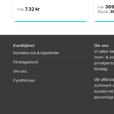
36
Från
7.32
kr
Från
Styck:
3
Kundtjänst
Om oss
Vi säljer b
Kontakta oss & öppettider
inom- & uto
Företagskund
privatpers
företag.
Om oss
Vår affärsi
Fyndhörnan
sortiment o
kunden ett 
personliga 