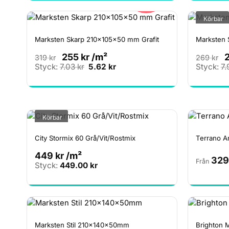
var:
är:
399.00 kr.
319.20 kr.
Körbar
Marksten Skarp 210x105x50 mm Grafit
Marksten
255
kr
/m²
319
kr
269
kr
Det
Det
Styck:
7.03
kr
5.62
kr
Styck:
7.
ursprungliga
nuvarande
priset
priset
var:
är:
7.03 kr.
5.62 kr.
Körbar
City Stormix 60 Grå/Vit/Rostmix
Terrano A
449
kr
/m²
329
Från
Styck:
449.00
kr
Marksten Stil 210x140x50mm
Brighton 