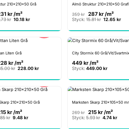
ktur 210x210x50 Grå
Almö Struktur 210x210x50 Grafi
231
kr
/m²
287
kr
/m²
359
kr
Det
Det
Det
Det
2.73
kr
10.18
kr
Styck:
15.81
kr
12.65
kr
ursprungliga
nuvarande
ursprunglig
nuv
20%
priset
priset
priset
pris
var:
är:
var:
är:
12.73 kr.
10.18 kr.
15.81 kr.
12.6
an Liten Grå
City Stormix 60 Grå/Vit/Svartmi
228
kr
/m²
449
kr
/m²
Det
Det
85.00
kr
228.00
kr
Styck:
449.00
kr
ursprungliga
nuvarande
20%
priset
priset
var:
är:
285.00 kr.
228.00 kr.
Skarp 210x210x50 Grå
Marksten Skarp 210x105x50 m
215
kr
/m²
215
kr
/m²
269
kr
Det
Det
Det
Det
.85
kr
9.48
kr
Styck:
5.93
kr
4.74
kr
ursprungliga
nuvarande
ursprungliga
nuva
20%
priset
priset
priset
priset