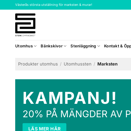
Skip
Västerås största utställning för marksten & murar!
to
content
Utomhus
Bänkskivor
Stenläggning
Kontakt & Öpp
Produkter utomhus
/
Utomhussten
/
Marksten
KAMPANJ!
20% PÅ MÄNGDER AV 
LÄS MER HÄR