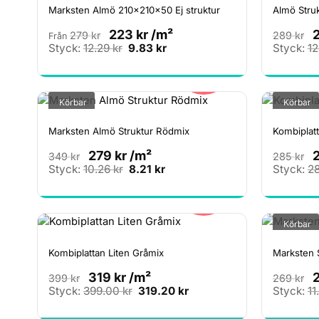
Marksten Almö 210x210x50 Ej struktur
Almö Stru
223
kr
/m²
279
kr
289
kr
Från
Det
Det
Styck:
12.29
kr
9.83
kr
Styck:
1
ursprungliga
nuvarande
20%
priset
priset
var:
är:
12.29 kr.
9.83 kr.
Körbar
Körbar
Marksten Almö Struktur Rödmix
Kombiplatt
279
kr
/m²
349
kr
285
kr
Det
Det
Styck:
10.26
kr
8.21
kr
Styck:
2
ursprungliga
nuvarande
20%
priset
priset
var:
är:
10.26 kr.
8.21 kr.
Körbar
Kombiplattan Liten Gråmix
Marksten 
319
kr
/m²
399
kr
269
kr
Det
Det
Styck:
399.00
kr
319.20
kr
Styck:
11
ursprungliga
nuvarande
20%
priset
priset