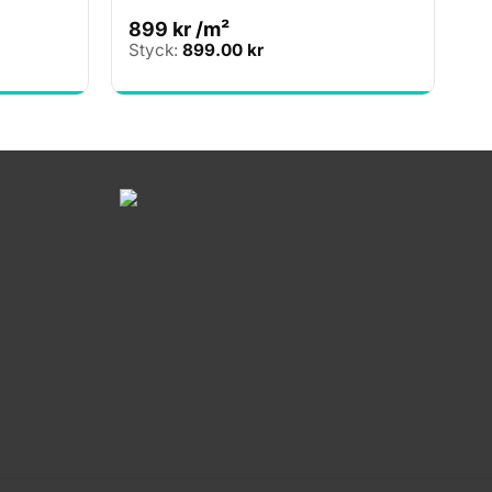
899
kr
/m²
Styck:
899.00
kr