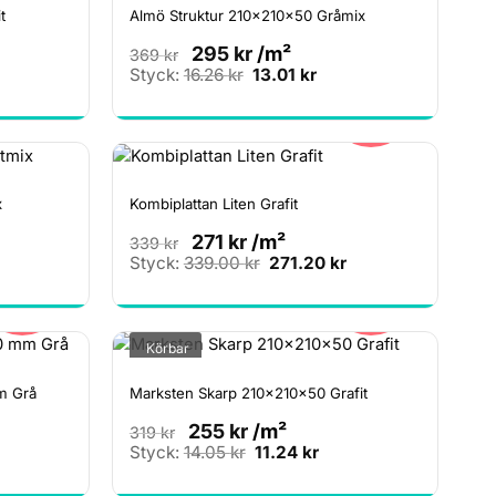
t
Almö Struktur 210x210x50 Gråmix
295
kr
/m²
369
kr
Det
Det
Styck:
16.26
kr
13.01
kr
a
arande
ursprungliga
nuvarande
20%
et
priset
priset
var:
är:
5 kr.
16.26 kr.
13.01 kr.
x
Kombiplattan Liten Grafit
271
kr
/m²
339
kr
Det
Det
Styck:
339.00
kr
271.20
kr
ursprungliga
nuvarande
20%
20%
priset
priset
var:
är:
339.00 kr.
271.20 kr.
Körbar
m Grå
Marksten Skarp 210x210x50 Grafit
255
kr
/m²
319
kr
Det
Det
Styck:
14.05
kr
11.24
kr
rande
ursprungliga
nuvarande
20%
priset
priset