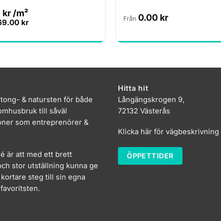
9
kr
/m²
0.00
kr
Från
69.00
kr
Hitta hit
etong- & natursten för både
Långängskrogen 9,
mhusbruk till såväl
72132 Västerås
oner som entreprenörer &
Klicka här för vägbeskrivning
dé är att med ett brett
ÖPPETTIDER
ch stor utställning kunna ge
kortare steg till sin egna
favoritsten.