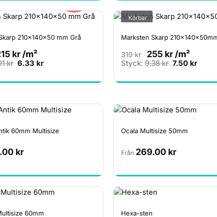
var:
är:
var:
är:
11.85 kr.
9.48 kr.
5.93 kr.
4.74 k
Körbar
 Skarp 210x140x50 mm Grå
Marksten Skarp 210x140x50mm 
215
kr
/m²
255
kr
/m²
319
kr
Det
Det
Det
Det
91
kr
6.33
kr
Styck:
9.38
kr
7.50
kr
ursprungliga
nuvarande
ursprungliga
nuva
priset
priset
priset
priset
var:
är:
var:
är:
7.91 kr.
6.33 kr.
9.38 kr.
7.50 k
ntik 60mm Multisize
Ocala Multisize 50mm
.00
kr
269.00
kr
Från
Multisize 60mm
Hexa-sten