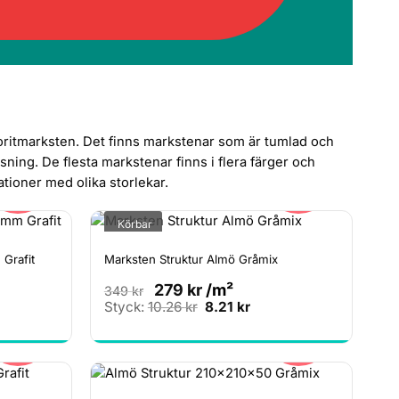
avoritmarksten. Det finns markstenar som är tumlad och
sning. De flesta markstenar finns i flera färger och
20%
20%
ationer med olika storlekar.
Körbar
Grafit
Marksten Struktur Almö Gråmix
279
kr
/m²
349
kr
Det
Det
Styck:
10.26
kr
8.21
kr
rande
ursprungliga
nuvarande
20%
20%
priset
priset
var:
är:
r.
10.26 kr.
8.21 kr.