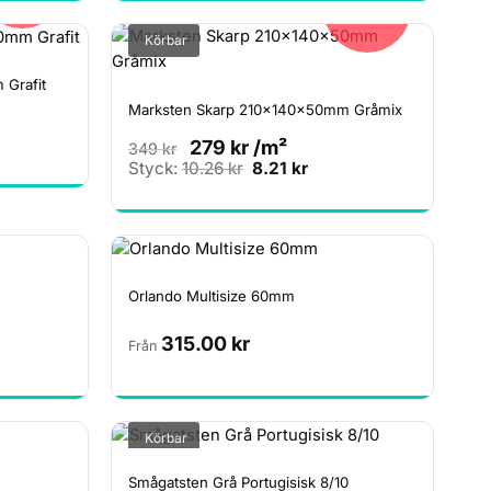
20%
var:
är:
r.
14.05 kr.
11.24 kr.
Körbar
Grafit
Marksten Skarp 210x140x50mm Gråmix
279
kr
/m²
349
kr
rande
Det
Det
Styck:
10.26
kr
8.21
kr
ursprungliga
nuvarande
priset
priset
r.
var:
är:
10.26 kr.
8.21 kr.
Orlando Multisize 60mm
315.00
kr
Från
Körbar
Smågatsten Grå Portugisisk 8/10