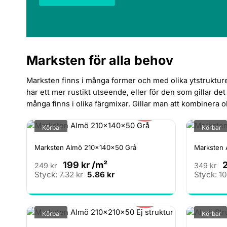
Marksten för alla behov
Marksten finns i många former och med olika ytstrukturer
har ett mer rustikt utseende, eller för den som gillar de
20%
många finns i olika färgmixar. Gillar man att kombinera o
Körbar
Körbar
Marksten Almö 210x140x50 Grå
Marksten 
199
kr
/m²
249
kr
349
kr
Det
Det
Styck:
7.32
kr
5.86
kr
Styck:
1
ursprungliga
nuvarande
20%
priset
priset
var:
är:
7.32 kr.
5.86 kr.
Körbar
Körbar