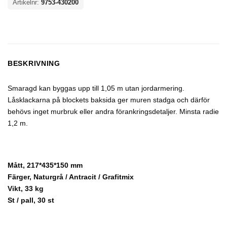
Artikelnr:
9753-430200
BESKRIVNING
Smaragd kan byggas upp till 1,05 m utan jordarmering.
Låsklackarna på blockets baksida ger muren stadga och därför
behövs inget murbruk eller andra förankringsdetaljer. Minsta radie
1,2 m.
Mått, 217*435*150 mm
Färger, Naturgrå / Antracit / Grafitmix
Vikt, 33 kg
St / pall, 30 st