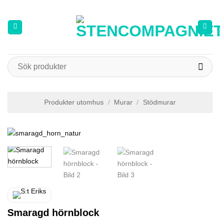
Skip
to
content
Sök
efter:
Produkter utomhus
/
Murar
/
Stödmurar
Smaragd hörnblock