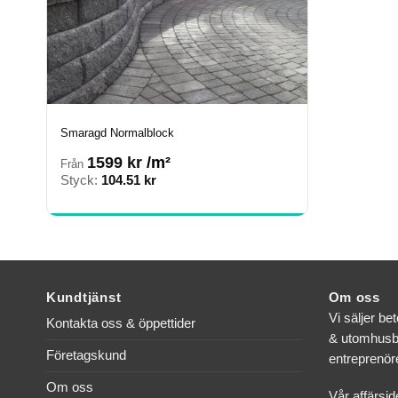
Smaragd Normalblock
1599
kr
/m²
Från
Styck:
104.51
kr
Kundtjänst
Om oss
Vi säljer be
Kontakta oss & öppettider
& utomhusbr
Företagskund
entreprenöre
Om oss
Vår affärsid