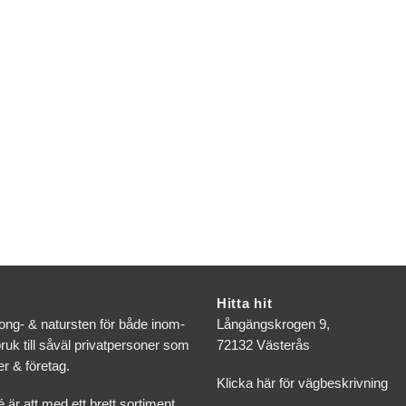
Hitta hit
tong- & natursten för både inom-
Långängskrogen 9,
uk till såväl privatpersoner som
72132 Västerås
r & företag.
Klicka här för vägbeskrivning
é är att med ett brett sortiment