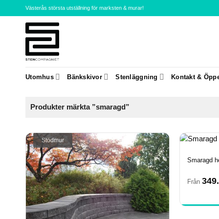
Skip
Västerås största utställning för marksten & murar!
to
content
Utomhus
Bänkskivor
Stenläggning
Kontakt & Öppe
Produkter märkta ”smaragd”
Stödmur
Smaragd h
349
Från