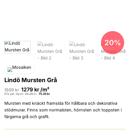
20%
Lindö Mursten Grå
1279
kr
/m²
1599
kr
Det
Det
Pris per styck:
94.06
kr
75.25
kr
ursprungliga
nuvarande
priset
priset
Mursten med knäckt framsida för hållbara och dekorativa
var:
är:
94.06 kr.
75.25 kr.
stödmurar. Finns som normalsten, hörnsten och toppsten i
färgerna grå och grafit.