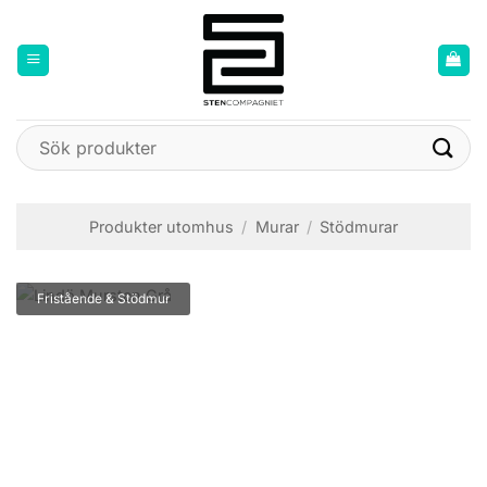
Skip
to
content
Sök
efter:
Produkter utomhus
/
Murar
/
Stödmurar
Fristående & Stödmur