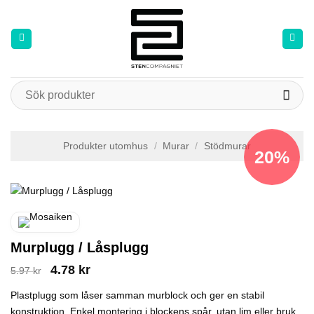
Skip
to
content
Sök
efter:
Produkter utomhus
/
Murar
/
Stödmurar
20%
Murplugg / Låsplugg
Det
Det
4.78
kr
5.97
kr
ursprungliga
nuvarande
priset
priset
Plastplugg som låser samman murblock och ger en stabil
var:
är:
konstruktion. Enkel montering i blockens spår, utan lim eller bruk.