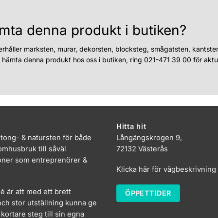
mta denna produkt i butiken?
erhåller marksten, murar, dekorsten, blocksteg, smågatsten, kantste
u hämta denna produkt hos oss i butiken, ring 021-471 39 00 för aktue
Hitta hit
etong- & natursten för både
Långängskrogen 9,
mhusbruk till såväl
72132 Västerås
oner som entreprenörer &
Klicka här för vägbeskrivning
dé är att med ett brett
ÖPPETTIDER
ch stor utställning kunna ge
kortare steg till sin egna