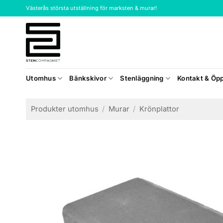
Skip
Västerås största utställning för marksten & murar!
to
content
Utomhus
Bänkskivor
Stenläggning
Kontakt & Öpp
Produkter utomhus
/
Murar
/
Krönplattor