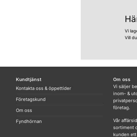
Hä
Vi lag
Vill d
Kundtjänst
Om oss
Vi säljer b
Kontakta oss & öppettider
inom- & uto
Företagskund
privatpers
företag.
Om oss
Vår affärsi
Fyndhörnan
sortiment o
kunden ett 