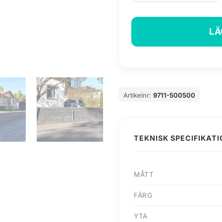
LÄ
Artikelnr:
9711-500500
TEKNISK SPECIFIKAT
MÅTT
FÄRG
YTA