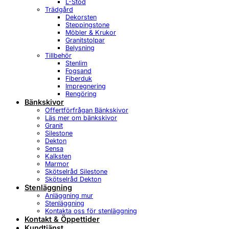
L-Stöd
Trädgård
Dekorsten
Steppingstone
Möbler & Krukor
Granitstolpar
Belysning
Tillbehör
Stenlim
Fogsand
Fiberduk
Impregnering
Rengöring
Bänkskivor
Offertförfrågan Bänkskivor
Läs mer om bänkskivor
Granit
Silestone
Dekton
Sensa
Kalksten
Marmor
Skötselråd Silestone
Skötselråd Dekton
Stenläggning
Anläggning mur
Stenläggning
Kontakta oss för stenläggning
Kontakt & Öppettider
Kundtjänst