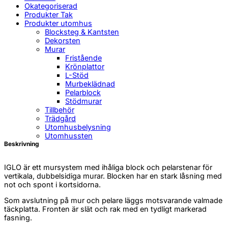
Okategoriserad
Produkter Tak
Produkter utomhus
Blocksteg & Kantsten
Dekorsten
Murar
Fristående
Krönplattor
L-Stöd
Murbeklädnad
Pelarblock
Stödmurar
Tillbehör
Trädgård
Utomhusbelysning
Utomhussten
Beskrivning
IGLO är ett mursystem med ihåliga block och pelarstenar för
vertikala, dubbelsidiga murar. Blocken har en stark låsning med
not och spont i kortsidorna.
Som avslutning på mur och pelare läggs motsvarande valmade
täckplatta. Fronten är slät och rak med en tydligt markerad
fasning.