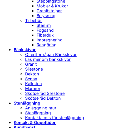
Steppingstone
Möbler & Krukor
Granitstolpar
Belysning
Tillbehör
Stenlim
Fogsand
Fiberduk
Impregnering
Rengöring
Bänkskivor
Offertförfrågan Bänkskivor
Läs mer om bänkskivor
Granit
Silestone
Dekton
Sensa
Kalksten
Marmor
Skötselråd Silestone
Skötselråd Dekton
Stenläggning
Anläggning mur
Stenläggning
Kontakta oss för stenläggning
Kontakt & Öppettider
Kundtjänst