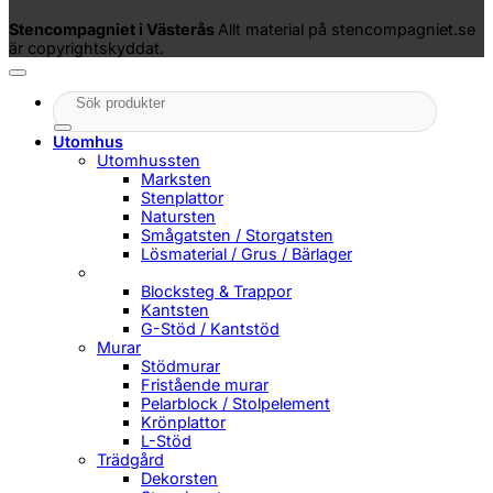
Stencompagniet i Västerås
Allt material på stencompagniet.se
är copyrightskyddat.
Sök
efter:
Utomhus
Utomhussten
Marksten
Stenplattor
Natursten
Smågatsten / Storgatsten
Lösmaterial / Grus / Bärlager
Blocksteg & Trappor
Kantsten
G-Stöd / Kantstöd
Murar
Stödmurar
Fristående murar
Pelarblock / Stolpelement
Krönplattor
L-Stöd
Trädgård
Dekorsten