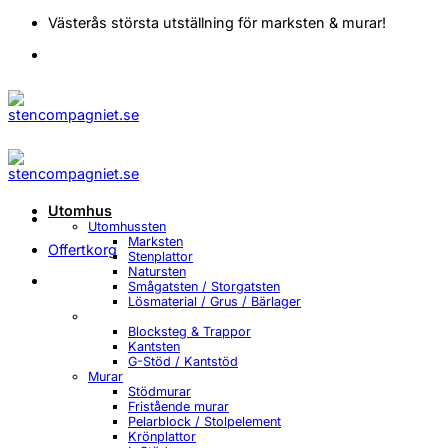
Skip
Västerås största utställning för marksten & murar!
to
content
Utomhus
Utomhussten
Marksten
Offertkorg
Stenplattor
Natursten
Smågatsten / Storgatsten
Lösmaterial / Grus / Bärlager
Blocksteg & Trappor
Kantsten
G-Stöd / Kantstöd
Murar
Stödmurar
Fristående murar
Pelarblock / Stolpelement
Krönplattor