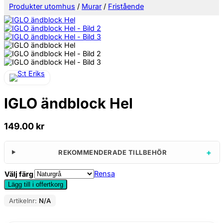
Produkter utomhus
/
Murar
/
Fristående
IGLO ändblock Hel
149.00
kr
+
REKOMMENDERADE TILLBEHÖR
Rensa
Välj färg
Lägg till i offertkorg
Artikelnr:
N/A