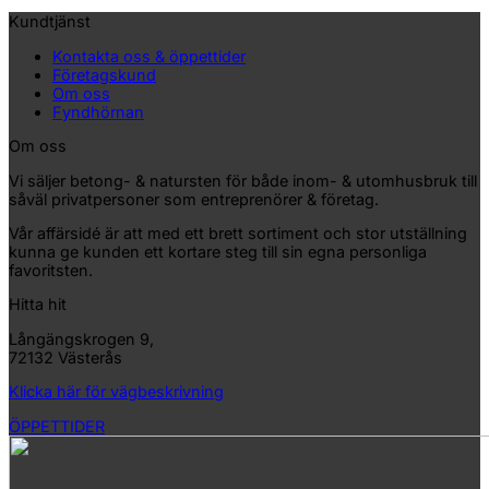
Kundtjänst
Kontakta oss & öppettider
Företagskund
Om oss
Fyndhörnan
Om oss
Vi säljer betong- & natursten för både inom- & utomhusbruk till
såväl privatpersoner som entreprenörer & företag.
Vår affärsidé är att med ett brett sortiment och stor utställning
kunna ge kunden ett kortare steg till sin egna personliga
favoritsten.
Hitta hit
Långängskrogen 9,
72132 Västerås
Klicka här för vägbeskrivning
ÖPPETTIDER