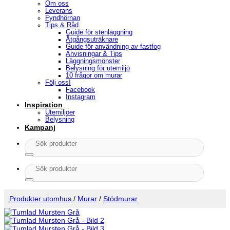
Om oss
Leverans
Fyndhörnan
Tips & Råd
Guide för stenläggning
Åtgångsuträknare
Guide för användning av fastfog
Anvisningar & Tips
Läggningsmönster
Belysning för utemiljö
10 frågor om murar
Följ oss!
Facebook
Instagram
Inspiration
Utemiljöer
Belysning
Kampanj
Sök
efter:
Sök
efter:
Produkter utomhus
/
Murar
/
Stödmurar