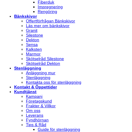
Fiberduk
Impregnering
Rengöring
Bänkskivor
Offertförfrågan Bänkskivor
Läs mer om bänkskivor
Granit
Silestone
Dekton
Sensa
Kalksten
Marmor
Skötselråd Silestone
Skötselråd Dekton
Stenläggning
Anläggning mur
Stenläggning
Kontakta oss för stenläggning
Kontakt & Öppettider
Kundtjänst
Kampanj
Företagskund
Frakter & Villkor
Om oss
Leverans
Fyndhörnan
Tips & Råd
Guide för stenläggning