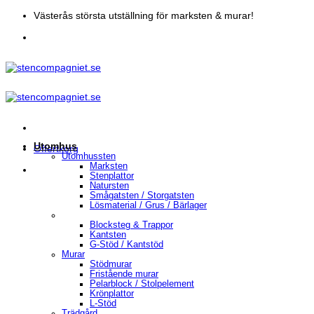
Skip
Västerås största utställning för marksten & murar!
to
content
Utomhus
Offertkorg
Utomhussten
Marksten
Stenplattor
Natursten
Smågatsten / Storgatsten
Lösmaterial / Grus / Bärlager
Blocksteg & Trappor
Kantsten
G-Stöd / Kantstöd
Murar
Stödmurar
Fristående murar
Pelarblock / Stolpelement
Krönplattor
L-Stöd
Trädgård