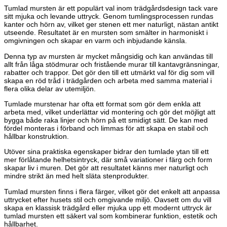
Tumlad mursten är ett populärt val inom trädgårdsdesign tack vare
sitt mjuka och levande uttryck. Genom tumlingsprocessen rundas
kanter och hörn av, vilket ger stenen ett mer naturligt, nästan antikt
utseende. Resultatet är en mursten som smälter in harmoniskt i
omgivningen och skapar en varm och inbjudande känsla.
Denna typ av mursten är mycket mångsidig och kan användas till
allt från låga stödmurar och fristående murar till kantavgränsningar,
rabatter och trappor. Det gör den till ett utmärkt val för dig som vill
skapa en röd tråd i trädgården och arbeta med samma material i
flera olika delar av utemiljön.
Tumlade murstenar har ofta ett format som gör dem enkla att
arbeta med, vilket underlättar vid montering och gör det möjligt att
bygga både raka linjer och hörn på ett smidigt sätt. De kan med
fördel monteras i förband och limmas för att skapa en stabil och
hållbar konstruktion.
Utöver sina praktiska egenskaper bidrar den tumlade ytan till ett
mer förlåtande helhetsintryck, där små variationer i färg och form
skapar liv i muren. Det gör att resultatet känns mer naturligt och
mindre strikt än med helt släta stenprodukter.
Tumlad mursten finns i flera färger, vilket gör det enkelt att anpassa
uttrycket efter husets stil och omgivande miljö. Oavsett om du vill
skapa en klassisk trädgård eller mjuka upp ett modernt uttryck är
tumlad mursten ett säkert val som kombinerar funktion, estetik och
hållbarhet.