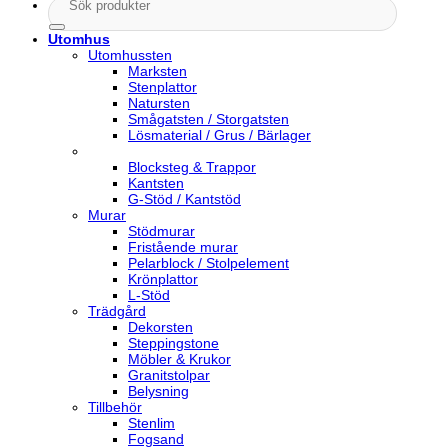
Sök
efter:
Utomhus
Utomhussten
Marksten
Stenplattor
Natursten
Smågatsten / Storgatsten
Lösmaterial / Grus / Bärlager
Blocksteg & Trappor
Kantsten
G-Stöd / Kantstöd
Murar
Stödmurar
Fristående murar
Pelarblock / Stolpelement
Krönplattor
L-Stöd
Trädgård
Dekorsten
Steppingstone
Möbler & Krukor
Granitstolpar
Belysning
Tillbehör
Stenlim
Fogsand