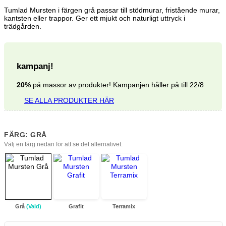
priset
priset
Tumlad Mursten i färgen grå passar till stödmurar, fristående murar,
var:
är:
76.41 kr.
61.13 kr.
kantsten eller trappor. Ger ett mjukt och naturligt uttryck i
trädgården.
kampanj!
20%
på massor av produkter! Kampanjen håller på till 22/8
SE ALLA PRODUKTER HÄR
FÄRG: GRÅ
Välj en färg nedan för att se det alternativet:
Grå
(Vald)
Grafit
Terramix