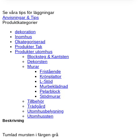
Se våra tips för läggningar
Anvisningar & Tips
Produktkategorier
dekoration
Inomhus
Okategoriserad
Produkter Tak
Produkter utomhus
Blocksteg & Kantsten
Dekorsten
Murar
Fristående
Krönplattor
L-Stöd
Murbeklädnad
Pelarblock
Stödmurar
Tillbehör
Trädgård
Utomhusbelysning
Utomhussten
Beskrivning
Tumlad mursten i färgen grå