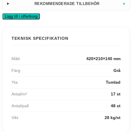
+
REKOMMENDERADE TILLBEHÖR
Lägg till i offertkorg
TEKNISK SPECIFIKATION
Mått
420×210×140 mm
Färg
Grå
Yta
Tumlad
Antal/m²
17 st
Antal/pall
48 st
Vikt
28 kg/st