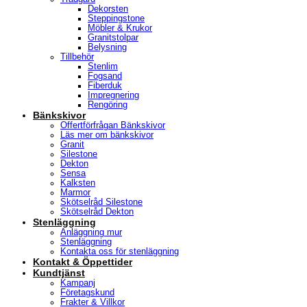
Dekorsten
Steppingstone
Möbler & Krukor
Granitstolpar
Belysning
Tillbehör
Stenlim
Fogsand
Fiberduk
Impregnering
Rengöring
Bänkskivor
Offertförfrågan Bänkskivor
Läs mer om bänkskivor
Granit
Silestone
Dekton
Sensa
Kalksten
Marmor
Skötselråd Silestone
Skötselråd Dekton
Stenläggning
Anläggning mur
Stenläggning
Kontakta oss för stenläggning
Kontakt & Öppettider
Kundtjänst
Kampanj
Företagskund
Frakter & Villkor