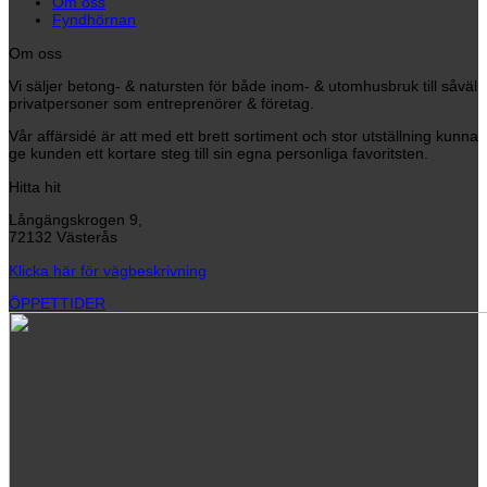
Om oss
Fyndhörnan
Om oss
Vi säljer betong- & natursten för både inom- & utomhusbruk till såväl
privatpersoner som entreprenörer & företag.
Vår affärsidé är att med ett brett sortiment och stor utställning kunna
ge kunden ett kortare steg till sin egna personliga favoritsten.
Hitta hit
Långängskrogen 9,
72132 Västerås
Klicka här för vägbeskrivning
ÖPPETTIDER