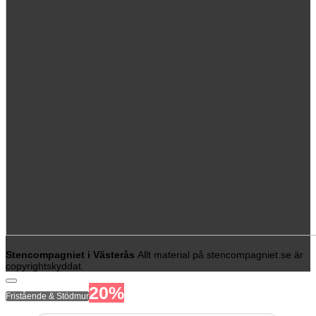
Stencompagniet i Västerås
Allt material på stencompagniet.se är
copyrightskyddat.
20%
Fristående & Stödmur