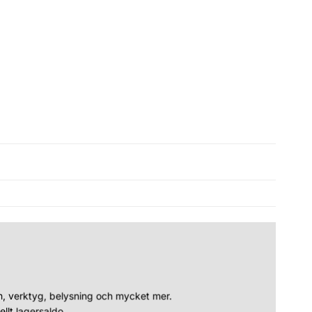
n, verktyg, belysning och mycket mer.
llt lagersaldo.