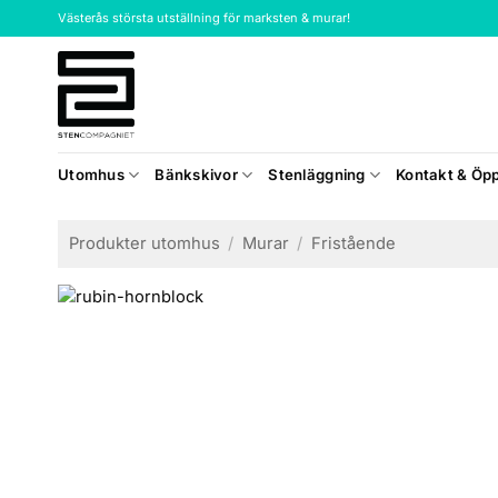
Skip
Västerås största utställning för marksten & murar!
to
content
Utomhus
Bänkskivor
Stenläggning
Kontakt & Öpp
Produkter utomhus
/
Murar
/
Fristående