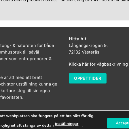
Hitta hit
etong- & natursten för både
Långängskrogen 9,
mhusbruk till såväl
72132 Västerås
oner som entreprenörer &
Klicka här för vägbeskrivning
dé är att med ett brett
ÖPPETTIDER
ch stor utställning kunna ge
kortare steg till sin egna
favoritsten.
att webbplatsen ska fungera på ett bra sätt för dig.
Accept
inställningar
öjlighet att stänga av detta i
.