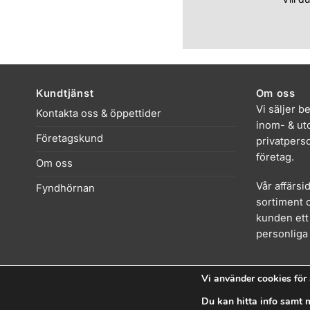
Kundtjänst
Om oss
Vi säljer b
Kontakta oss & öppettider
inom- & uto
Företagskund
privatpers
företag.
Om oss
Vår affärsi
Fyndhörnan
sortiment o
kunden ett 
personliga 
Vi använder cookies för 
Du kan hitta info samt m