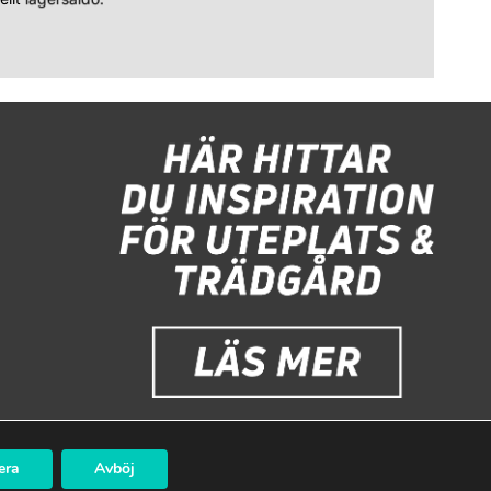
era
Avböj