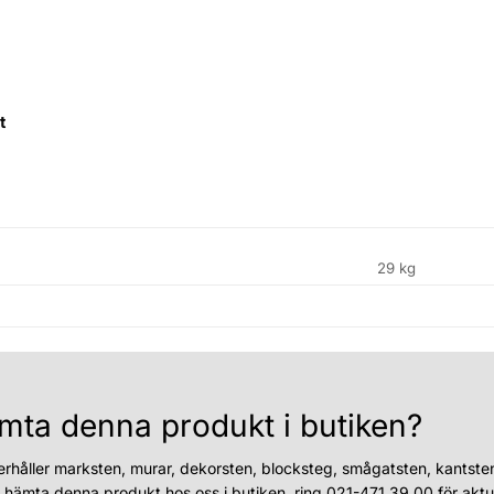
t
29 kg
mta denna produkt i butiken?
erhåller marksten, murar, dekorsten, blocksteg, smågatsten, kantste
u hämta denna produkt hos oss i butiken, ring 021-471 39 00 för aktue