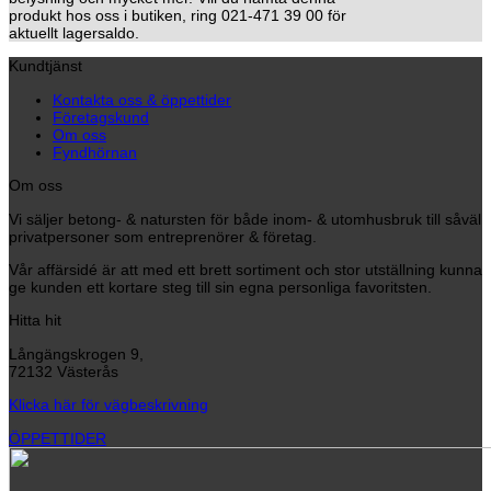
produkt hos oss i butiken, ring 021-471 39 00 för
aktuellt lagersaldo.
Kundtjänst
Kontakta oss & öppettider
Företagskund
Om oss
Fyndhörnan
Om oss
Vi säljer betong- & natursten för både inom- & utomhusbruk till såväl
privatpersoner som entreprenörer & företag.
Vår affärsidé är att med ett brett sortiment och stor utställning kunna
ge kunden ett kortare steg till sin egna personliga favoritsten.
Hitta hit
Långängskrogen 9,
72132 Västerås
Klicka här för vägbeskrivning
ÖPPETTIDER