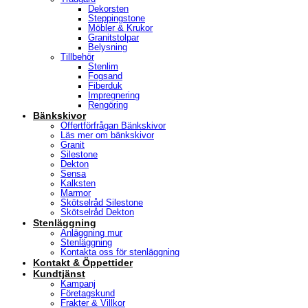
Dekorsten
Steppingstone
Möbler & Krukor
Granitstolpar
Belysning
Tillbehör
Stenlim
Fogsand
Fiberduk
Impregnering
Rengöring
Bänkskivor
Offertförfrågan Bänkskivor
Läs mer om bänkskivor
Granit
Silestone
Dekton
Sensa
Kalksten
Marmor
Skötselråd Silestone
Skötselråd Dekton
Stenläggning
Anläggning mur
Stenläggning
Kontakta oss för stenläggning
Kontakt & Öppettider
Kundtjänst
Kampanj
Företagskund
Frakter & Villkor