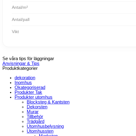
Antal/m²
Antal/pall
Vikt
Se våra tips för läggningar
Anvisningar & Tips
Produktkategorier
dekoration
Inomhus
Okategoriserad
Produkter Tak
Produkter utomhus
Blocksteg & Kantsten
Dekorsten
Murar
Tillbehör
Trädgård
Utomhusbelysning
Utomhussten