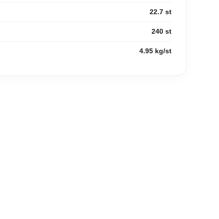
22.7 st
240 st
4.95 kg/st