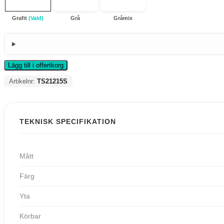
Grafit
(Vald)
Grå
Gråmix
Lägg till i offertkorg
Artikelnr:
TS21215S
TEKNISK SPECIFIKATION
Mått
Färg
Yta
Körbar