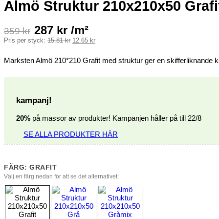
Almö Struktur 210x210x50 Grafi
287
kr
/m²
359
kr
Det
Det
Pris per styck:
15.81
kr
12.65
kr
ursprungliga
nuvarande
priset
priset
Marksten Almö 210*210 Grafit med struktur ger en skifferliknande k
var:
är:
15.81 kr.
12.65 kr.
kampanj!
20%
på massor av produkter! Kampanjen håller på till 22/8
SE ALLA PRODUKTER HÄR
FÄRG: GRAFIT
Välj en färg nedan för att se det alternativet: