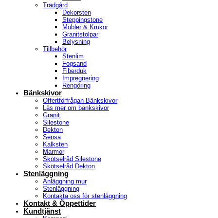
Trädgård
Dekorsten
Steppingstone
Möbler & Krukor
Granitstolpar
Belysning
Tillbehör
Stenlim
Fogsand
Fiberduk
Impregnering
Rengöring
Bänkskivor
Offertförfrågan Bänkskivor
Läs mer om bänkskivor
Granit
Silestone
Dekton
Sensa
Kalksten
Marmor
Skötselråd Silestone
Skötselråd Dekton
Stenläggning
Anläggning mur
Stenläggning
Kontakta oss för stenläggning
Kontakt & Öppettider
Kundtjänst