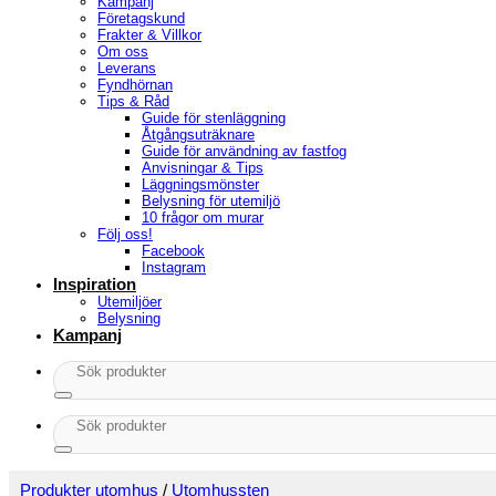
Kampanj
Företagskund
Frakter & Villkor
Om oss
Leverans
Fyndhörnan
Tips & Råd
Guide för stenläggning
Åtgångsuträknare
Guide för användning av fastfog
Anvisningar & Tips
Läggningsmönster
Belysning för utemiljö
10 frågor om murar
Följ oss!
Facebook
Instagram
Inspiration
Utemiljöer
Belysning
Kampanj
Sök
efter:
Sök
efter:
Produkter utomhus
/
Utomhussten