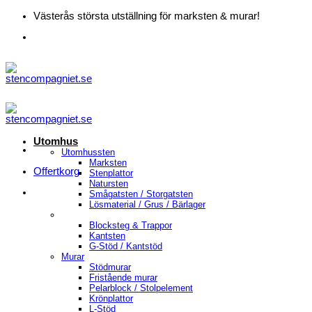
Skip
Västerås största utställning för marksten & murar!
to
content
Utomhus
Utomhussten
Marksten
Offertkorg
Stenplattor
Natursten
Smågatsten / Storgatsten
Lösmaterial / Grus / Bärlager
Blocksteg & Trappor
Kantsten
G-Stöd / Kantstöd
Murar
Stödmurar
Fristående murar
Pelarblock / Stolpelement
Krönplattor
L-Stöd