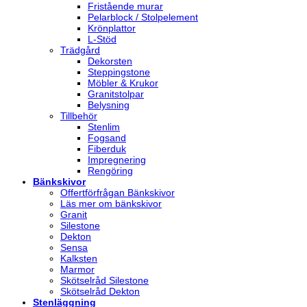
Fristående murar
Pelarblock / Stolpelement
Krönplattor
L-Stöd
Trädgård
Dekorsten
Steppingstone
Möbler & Krukor
Granitstolpar
Belysning
Tillbehör
Stenlim
Fogsand
Fiberduk
Impregnering
Rengöring
Bänkskivor
Offertförfrågan Bänkskivor
Läs mer om bänkskivor
Granit
Silestone
Dekton
Sensa
Kalksten
Marmor
Skötselråd Silestone
Skötselråd Dekton
Stenläggning