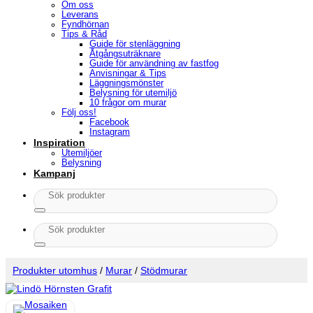
Om oss
Leverans
Fyndhörnan
Tips & Råd
Guide för stenläggning
Åtgångsuträknare
Guide för användning av fastfog
Anvisningar & Tips
Läggningsmönster
Belysning för utemiljö
10 frågor om murar
Följ oss!
Facebook
Instagram
Inspiration
Utemiljöer
Belysning
Kampanj
Sök
efter:
Sök
efter:
Produkter utomhus
/
Murar
/
Stödmurar