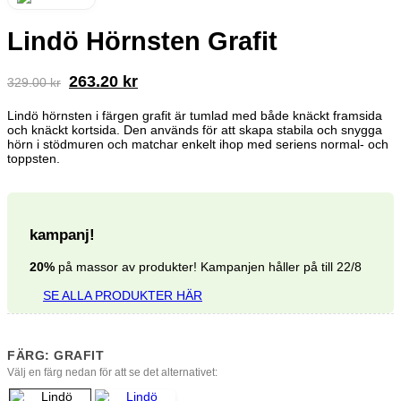
Lindö Hörnsten Grafit
Det
Det
263.20
kr
329.00
kr
ursprungliga
nuvarande
priset
priset
Lindö hörnsten
i färgen grafit är tumlad med både knäckt framsida
och knäckt kortsida. Den används för att skapa stabila och snygga
var:
är:
hörn i stödmuren och matchar enkelt ihop med seriens normal- och
329.00 kr.
263.20 kr.
toppsten.
kampanj!
20%
på massor av produkter! Kampanjen håller på till 22/8
SE ALLA PRODUKTER HÄR
FÄRG: GRAFIT
Välj en färg nedan för att se det alternativet: