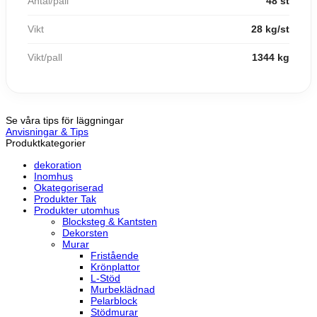
Antal/pall
48 st
Vikt
28 kg/st
Vikt/pall
1344 kg
Se våra tips för läggningar
Anvisningar & Tips
Produktkategorier
dekoration
Inomhus
Okategoriserad
Produkter Tak
Produkter utomhus
Blocksteg & Kantsten
Dekorsten
Murar
Fristående
Krönplattor
L-Stöd
Murbeklädnad
Pelarblock
Stödmurar