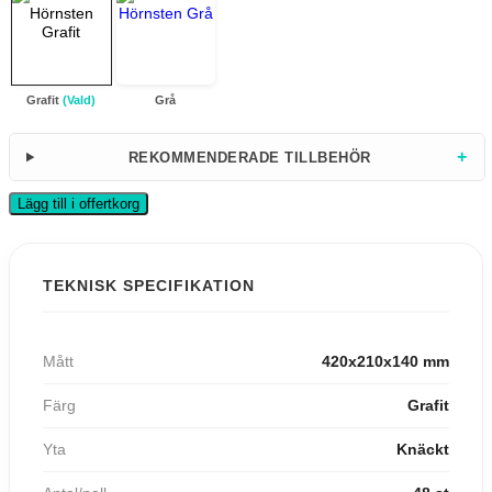
Grafit
(Vald)
Grå
+
REKOMMENDERADE TILLBEHÖR
Lägg till i offertkorg
TEKNISK SPECIFIKATION
Mått
420x210x140 mm
Färg
Grafit
Yta
Knäckt