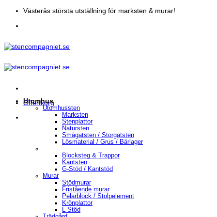
Skip
Västerås största utställning för marksten & murar!
to
content
Utomhus
Offertkorg
Utomhussten
Marksten
Stenplattor
Natursten
Smågatsten / Storgatsten
Lösmaterial / Grus / Bärlager
Blocksteg & Trappor
Kantsten
G-Stöd / Kantstöd
Murar
Stödmurar
Fristående murar
Pelarblock / Stolpelement
Krönplattor
L-Stöd
Trädgård