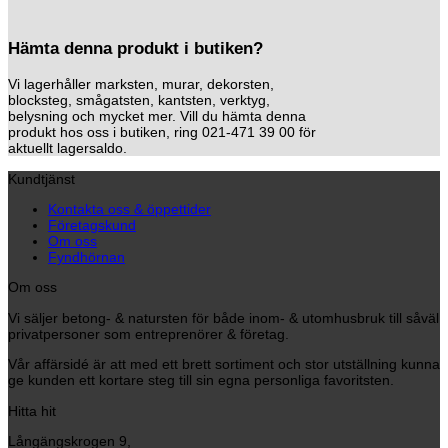
Hämta denna produkt i butiken?
Vi lagerhåller marksten, murar, dekorsten,
blocksteg, smågatsten, kantsten, verktyg,
belysning och mycket mer. Vill du hämta denna
produkt hos oss i butiken, ring 021-471 39 00 för
aktuellt lagersaldo.
Kundtjänst
Kontakta oss & öppettider
Företagskund
Om oss
Fyndhörnan
Om oss
Vi säljer betong- & natursten för både inom- & utomhusbruk till såväl
privatpersoner som entreprenörer & företag.
Vår affärsidé är att med ett brett sortiment och stor utställning kunna
ge kunden ett kortare steg till sin egna personliga favoritsten.
Hitta hit
Långängskrogen 9,