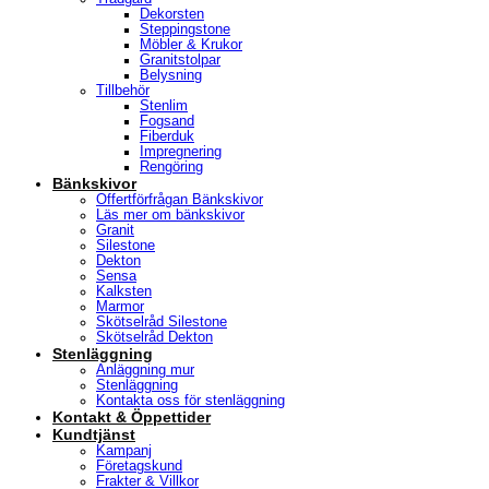
Dekorsten
Steppingstone
Möbler & Krukor
Granitstolpar
Belysning
Tillbehör
Stenlim
Fogsand
Fiberduk
Impregnering
Rengöring
Bänkskivor
Offertförfrågan Bänkskivor
Läs mer om bänkskivor
Granit
Silestone
Dekton
Sensa
Kalksten
Marmor
Skötselråd Silestone
Skötselråd Dekton
Stenläggning
Anläggning mur
Stenläggning
Kontakta oss för stenläggning
Kontakt & Öppettider
Kundtjänst
Kampanj
Företagskund
Frakter & Villkor