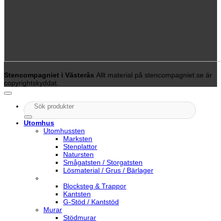
Stencompagniet i Västerås
Allt material på stencompagniet.se är
copyrightskyddat.
Sök
efter:
Utomhus
Utomhussten
Marksten
Stenplattor
Natursten
Smågatsten / Storgatsten
Lösmaterial / Grus / Bärlager
Blocksteg & Trappor
Kantsten
G-Stöd / Kantstöd
Murar
Stödmurar