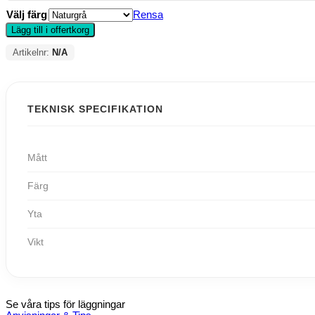
Välj färg
Rensa
Lägg till i offertkorg
Artikelnr:
N/A
TEKNISK SPECIFIKATION
Mått
Färg
Yta
Vikt
Se våra tips för läggningar