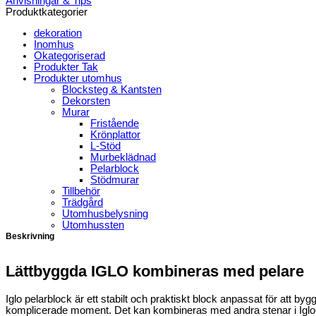
Anvisningar & Tips
Produktkategorier
dekoration
Inomhus
Okategoriserad
Produkter Tak
Produkter utomhus
Blocksteg & Kantsten
Dekorsten
Murar
Fristående
Krönplattor
L-Stöd
Murbeklädnad
Pelarblock
Stödmurar
Tillbehör
Trädgård
Utomhusbelysning
Utomhussten
Beskrivning
Lättbyggda IGLO kombineras med pelare
Iglo pelarblock är ett stabilt och praktiskt block anpassat för att by
komplicerade moment. Det kan kombineras med andra stenar i Iglo-se