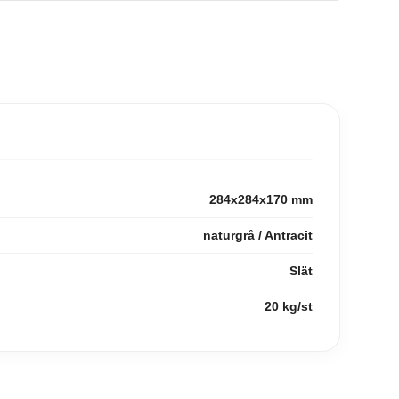
284x284x170 mm
naturgrå / Antracit
Slät
20 kg/st