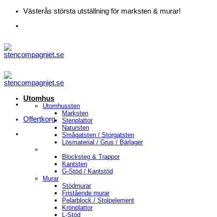
Skip
Västerås största utställning för marksten & murar!
to
content
Utomhus
Utomhussten
Marksten
Offertkorg
Stenplattor
Natursten
Smågatsten / Storgatsten
Lösmaterial / Grus / Bärlager
Blocksteg & Trappor
Kantsten
G-Stöd / Kantstöd
Murar
Stödmurar
Fristående murar
Pelarblock / Stolpelement
Krönplattor
L-Stöd