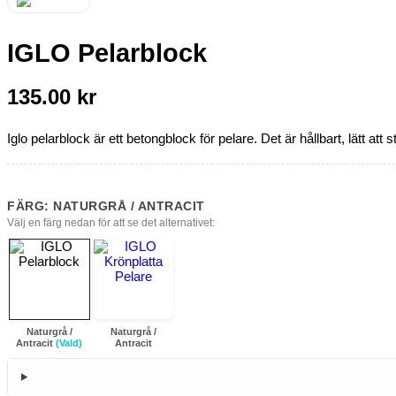
IGLO Pelarblock
135.00
kr
Iglo pelarblock är ett betongblock för pelare. Det är hållbart, lätt at
FÄRG: NATURGRÅ / ANTRACIT
Välj en färg nedan för att se det alternativet:
Naturgrå /
Naturgrå /
Antracit
(Vald)
Antracit