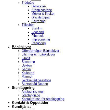
Trädgård
Dekorsten
Steppingstone
Möbler & Krukor
Granitstolpar
Belysning
Tillbehör
Stenlim
Fogsand
Fiberduk
Impregnering
Rengöring
Bänkskivor
Offertförfrågan Bänkskivor
Läs mer om bänkskivor
Granit
Silestone
Dekton
Sensa
Kalksten
Marmor
Skötselråd Silestone
Skötselråd Dekton
Stenläggning
Anläggning mur
Stenläggning
Kontakta oss för stenläggning
Kontakt & Öppettider
Kundtjänst