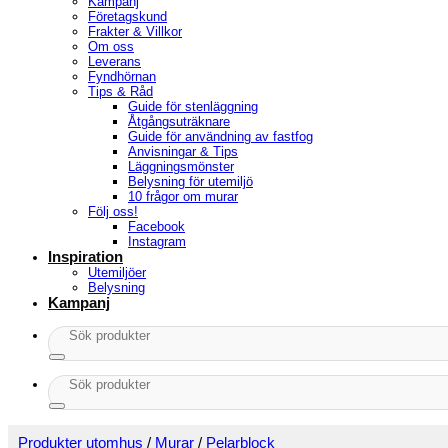
Kampanj
Företagskund
Frakter & Villkor
Om oss
Leverans
Fyndhörnan
Tips & Råd
Guide för stenläggning
Åtgångsuträknare
Guide för användning av fastfog
Anvisningar & Tips
Läggningsmönster
Belysning för utemiljö
10 frågor om murar
Följ oss!
Facebook
Instagram
Inspiration
Utemiljöer
Belysning
Kampanj
Sök
efter:
Sök
efter:
Produkter utomhus
/
Murar
/
Pelarblock