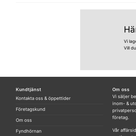
Hä
Vi lag
Vill d
Kundtjänst
Om oss
Vi säljer b
Kontakta oss & öppettider
inom- & uto
Företagskund
privatpers
företag.
Om oss
Vår affärsi
Fyndhörnan