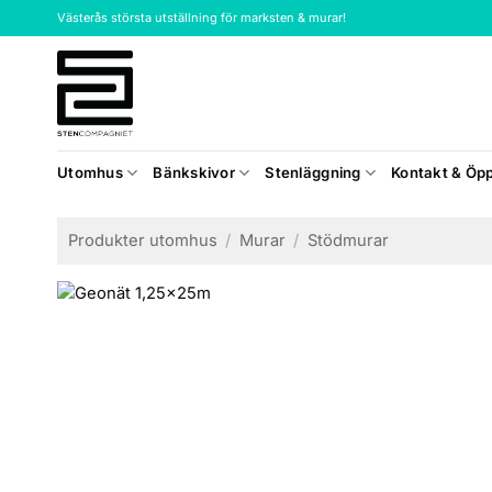
Skip
Västerås största utställning för marksten & murar!
to
content
Utomhus
Bänkskivor
Stenläggning
Kontakt & Öpp
Produkter utomhus
/
Murar
/
Stödmurar