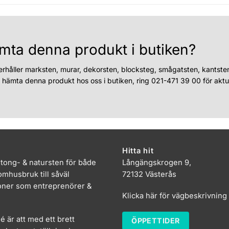
mta denna produkt i butiken?
erhåller marksten, murar, dekorsten, blocksteg, smågatsten, kantste
u hämta denna produkt hos oss i butiken, ring 021-471 39 00 för aktue
Hitta hit
etong- & natursten för både
Långängskrogen 9,
mhusbruk till såväl
72132 Västerås
oner som entreprenörer &
Klicka här för vägbeskrivning
dé är att med ett brett
ÖPPETTIDER