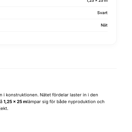
1,25 × 25 m
Svart
Nät
 konstruktionen. Nätet fördelar laster in i den
på
1,25 × 25 m
lämpar sig för både nyproduktion och
jekt.