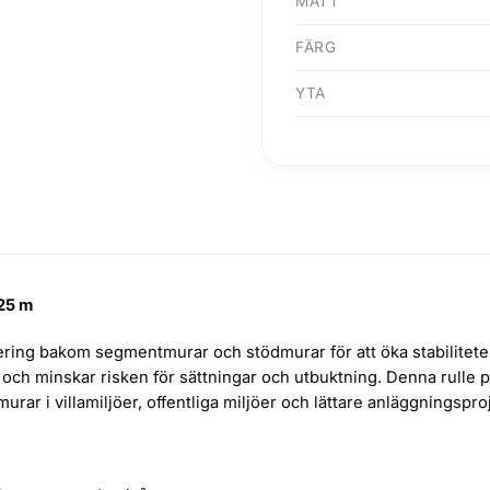
MÅTT
FÄRG
YTA
 25 m
ng bakom segmentmurar och stödmurar för att öka stabiliteten i
och minskar risken för sättningar och utbuktning. Denna rulle 
murar i villamiljöer, offentliga miljöer och lättare anläggningspro