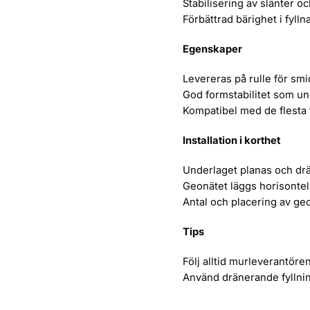
Stabilisering av slänter o
Förbättrad bärighet i fyl
Egenskaper
Levereras på rulle för sm
God formstabilitet som und
Kompatibel med de flesta 
Installation i korthet
Underlaget planas och drä
Geonätet läggs horisontell
Antal och placering av ge
Tips
Följ alltid murleverantör
Använd dränerande fyllning