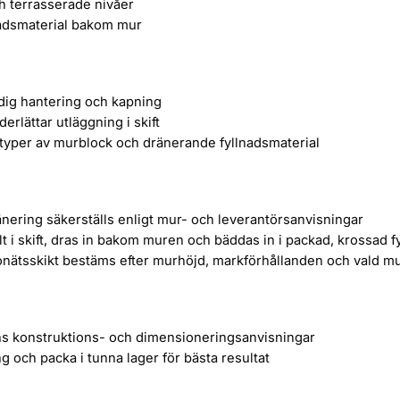
ch terrasserade nivåer
lnadsmaterial bakom mur
idig hantering och kapning
erlättar utläggning i skift
typer av murblock och dränerande fyllnadsmaterial
nering säkerställs enligt mur- och leverantörsanvisningar
t i skift, dras in bakom muren och bäddas in i packad, krossad fy
onätsskikt bestäms efter murhöjd, markförhållanden och vald m
ens konstruktions- och dimensioneringsanvisningar
 och packa i tunna lager för bästa resultat