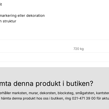
it
arkering eller dekoration
ch struktur
720 kg
mta denna produkt i butiken?
erhåller marksten, murar, dekorsten, blocksteg, smågatsten, kantste
u hämta denna produkt hos oss i butiken, ring 021-471 39 00 för aktue