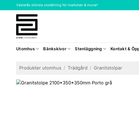
Skip
Västerås största utställning för marksten & murar!
to
content
Utomhus
Bänkskivor
Stenläggning
Kontakt & Öpp
Produkter utomhus
/
Trädgård
/
Granitstolpar