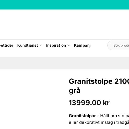
Sök
ettider
Kundtjänst
Inspiration
Kampanj
efter:
Granitstolpe 2
grå
13999.00
kr
Granitstolpar
– Hållbara stolp
eller dekorativt inslag i trädg