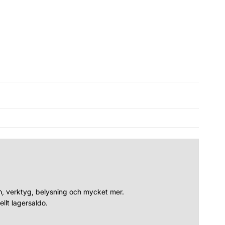
n, verktyg, belysning och mycket mer.
llt lagersaldo.