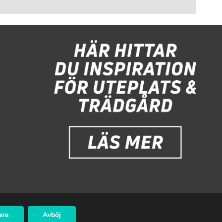
era
Avböj