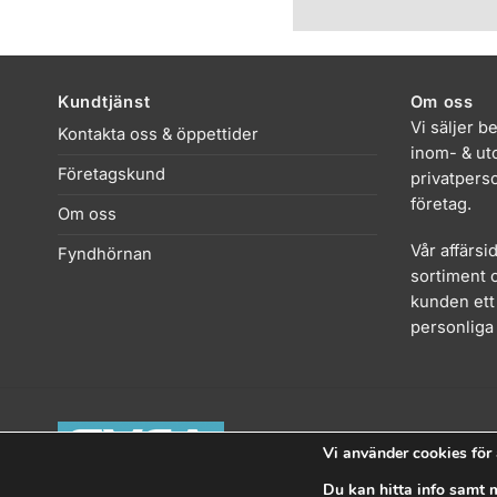
Kundtjänst
Om oss
Vi säljer b
Kontakta oss & öppettider
inom- & uto
Företagskund
privatpers
företag.
Om oss
Vår affärsi
Fyndhörnan
sortiment o
kunden ett 
personliga 
Vi använder cookies för 
Du kan hitta info samt m