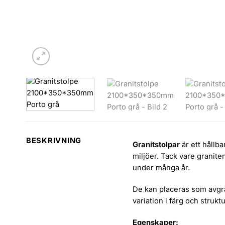
BESKRIVNING
Granitstolpar
är ett hållb
miljöer. Tack vare granite
under många år.
De kan placeras som avgrän
variation i färg och strukt
Egenskaper: