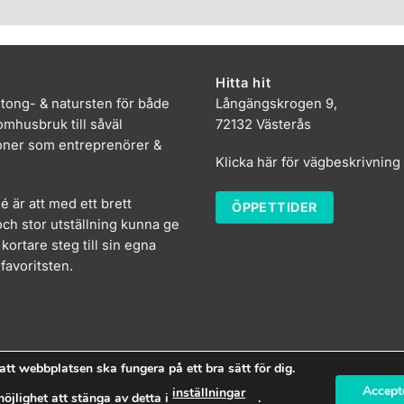
Hitta hit
etong- & natursten för både
Långängskrogen 9,
mhusbruk till såväl
72132 Västerås
oner som entreprenörer &
Klicka här för vägbeskrivning
dé är att med ett brett
ÖPPETTIDER
ch stor utställning kunna ge
kortare steg till sin egna
favoritsten.
att webbplatsen ska fungera på ett bra sätt för dig.
Accept
inställningar
öjlighet att stänga av detta i
.