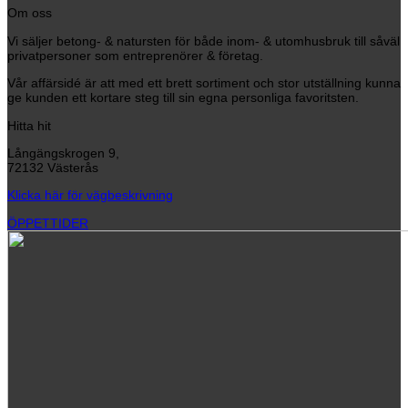
Om oss
Vi säljer betong- & natursten för både inom- & utomhusbruk till såväl
privatpersoner som entreprenörer & företag.
Vår affärsidé är att med ett brett sortiment och stor utställning kunna
ge kunden ett kortare steg till sin egna personliga favoritsten.
Hitta hit
Långängskrogen 9,
72132 Västerås
Klicka här för vägbeskrivning
ÖPPETTIDER