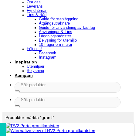
Om oss
Leverans
Fyndhörnan
Tips & Råd
Guide för stenläggning
Åtgångsuträknare
Guide för användning av fastfog
Anvisningar & Tips
Läggningsmönster
Belysning för utemiljö
10 frågor om murar
Följ oss!
Facebook
Instagram
Inspiration
Utemiljöer
Belysning
Kampanj
Sök
efter:
Sök
efter:
Produkter märkta ”granit”