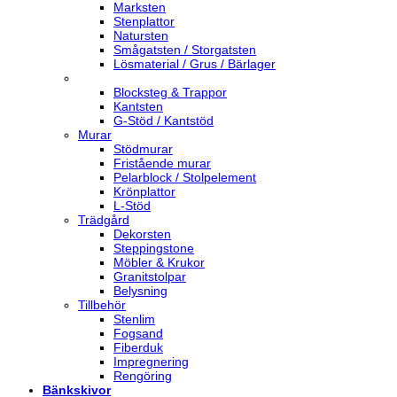
Marksten
Stenplattor
Natursten
Smågatsten / Storgatsten
Lösmaterial / Grus / Bärlager
Blocksteg & Trappor
Kantsten
G-Stöd / Kantstöd
Murar
Stödmurar
Fristående murar
Pelarblock / Stolpelement
Krönplattor
L-Stöd
Trädgård
Dekorsten
Steppingstone
Möbler & Krukor
Granitstolpar
Belysning
Tillbehör
Stenlim
Fogsand
Fiberduk
Impregnering
Rengöring
Bänkskivor