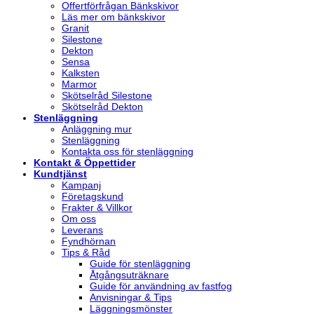
Offertförfrågan Bänkskivor
Läs mer om bänkskivor
Granit
Silestone
Dekton
Sensa
Kalksten
Marmor
Skötselråd Silestone
Skötselråd Dekton
Stenläggning
Anläggning mur
Stenläggning
Kontakta oss för stenläggning
Kontakt & Öppettider
Kundtjänst
Kampanj
Företagskund
Frakter & Villkor
Om oss
Leverans
Fyndhörnan
Tips & Råd
Guide för stenläggning
Åtgångsuträknare
Guide för användning av fastfog
Anvisningar & Tips
Läggningsmönster