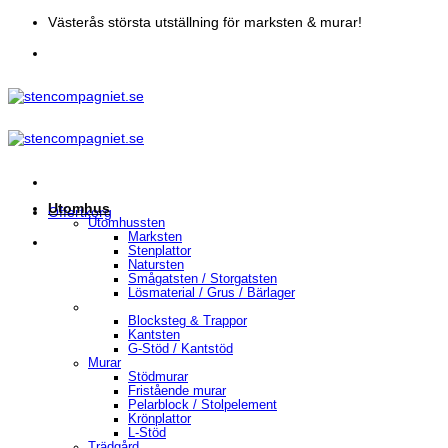
Skip
Västerås största utställning för marksten & murar!
to
content
Utomhus
Offertkorg
Utomhussten
Marksten
Stenplattor
Natursten
Smågatsten / Storgatsten
Lösmaterial / Grus / Bärlager
Blocksteg & Trappor
Kantsten
G-Stöd / Kantstöd
Murar
Stödmurar
Fristående murar
Pelarblock / Stolpelement
Krönplattor
L-Stöd
Trädgård