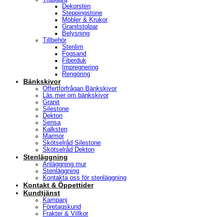
Dekorsten
Steppingstone
Möbler & Krukor
Granitstolpar
Belysning
Tillbehör
Stenlim
Fogsand
Fiberduk
Impregnering
Rengöring
Bänkskivor
Offertförfrågan Bänkskivor
Läs mer om bänkskivor
Granit
Silestone
Dekton
Sensa
Kalksten
Marmor
Skötselråd Silestone
Skötselråd Dekton
Stenläggning
Anläggning mur
Stenläggning
Kontakta oss för stenläggning
Kontakt & Öppettider
Kundtjänst
Kampanj
Företagskund
Frakter & Villkor