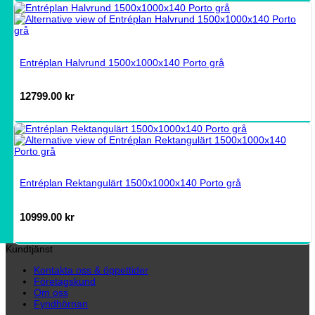
Entréplan Halvrund 1500x1000x140 Porto grå
12799.00
kr
Entréplan Rektangulärt 1500x1000x140 Porto grå
10999.00
kr
Kundtjänst
Kontakta oss & öppettider
Företagskund
Om oss
Fyndhörnan