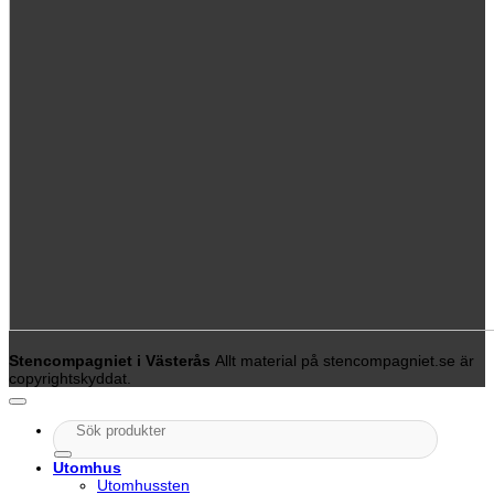
Stencompagniet i Västerås
Allt material på stencompagniet.se är
copyrightskyddat.
Sök
efter:
Utomhus
Utomhussten