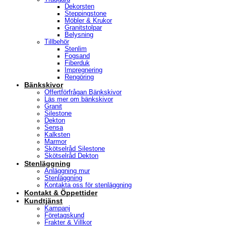
Dekorsten
Steppingstone
Möbler & Krukor
Granitstolpar
Belysning
Tillbehör
Stenlim
Fogsand
Fiberduk
Impregnering
Rengöring
Bänkskivor
Offertförfrågan Bänkskivor
Läs mer om bänkskivor
Granit
Silestone
Dekton
Sensa
Kalksten
Marmor
Skötselråd Silestone
Skötselråd Dekton
Stenläggning
Anläggning mur
Stenläggning
Kontakta oss för stenläggning
Kontakt & Öppettider
Kundtjänst
Kampanj
Företagskund
Frakter & Villkor