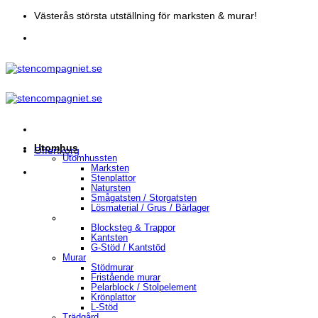
Skip
Västerås största utställning för marksten & murar!
to
content
Utomhus
Offertkorg
Utomhussten
Marksten
Stenplattor
Natursten
Smågatsten / Storgatsten
Lösmaterial / Grus / Bärlager
Blocksteg & Trappor
Kantsten
G-Stöd / Kantstöd
Murar
Stödmurar
Fristående murar
Pelarblock / Stolpelement
Krönplattor
L-Stöd
Trädgård