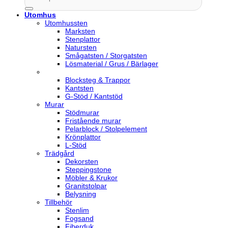
efter:
Utomhus
Utomhussten
Marksten
Stenplattor
Natursten
Smågatsten / Storgatsten
Lösmaterial / Grus / Bärlager
Blocksteg & Trappor
Kantsten
G-Stöd / Kantstöd
Murar
Stödmurar
Fristående murar
Pelarblock / Stolpelement
Krönplattor
L-Stöd
Trädgård
Dekorsten
Steppingstone
Möbler & Krukor
Granitstolpar
Belysning
Tillbehör
Stenlim
Fogsand
Fiberduk