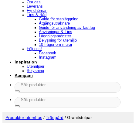
Om oss
Leverans
Fyndhörnan
Tips & Råd
Guide för stenläggning
Åtgångsuträknare
Guide för användning av fastfog
Anvisningar & Tips
Läggningsmönster
Belysning för utemiljö
10 frågor om murar
Följ oss!
Facebook
Instagram
Inspiration
Utemiljöer
Belysning
Kampanj
Sök
efter:
Sök
efter:
Produkter utomhus
/
Trädgård
/
Granitstolpar