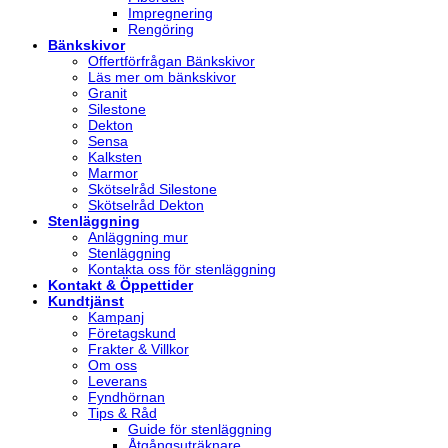
Impregnering
Rengöring
Bänkskivor
Offertförfrågan Bänkskivor
Läs mer om bänkskivor
Granit
Silestone
Dekton
Sensa
Kalksten
Marmor
Skötselråd Silestone
Skötselråd Dekton
Stenläggning
Anläggning mur
Stenläggning
Kontakta oss för stenläggning
Kontakt & Öppettider
Kundtjänst
Kampanj
Företagskund
Frakter & Villkor
Om oss
Leverans
Fyndhörnan
Tips & Råd
Guide för stenläggning
Åtgångsuträknare