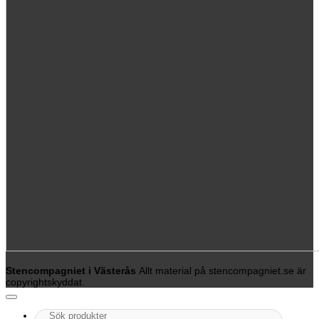
Stencompagniet i Västerås
Allt material på stencompagniet.se är
copyrightskyddat.
Sök