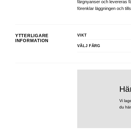
färgnyanser och levereras fä
förenklar läggningen och ti
VIKT
YTTERLIGARE
INFORMATION
VÄLJ FÄRG
Hä
Vi lag
du häm