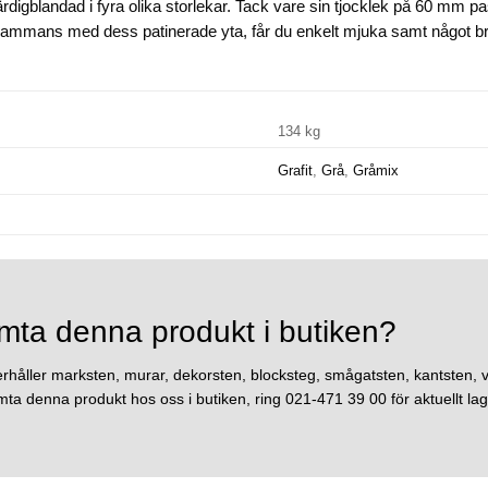
rdigblandad i fyra olika storlekar. Tack vare sin tjocklek på 60 mm 
llsammans med dess patinerade yta, får du enkelt mjuka samt något br
134 kg
Grafit
,
Grå
,
Gråmix
mta denna produkt i butiken?
erhåller marksten, murar, dekorsten, blocksteg, smågatsten, kantsten, v
ta denna produkt hos oss i butiken, ring 021-471 39 00 för aktuellt lag