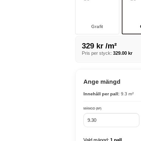
Grafit
329
kr
/m²
Pris per styck:
329.00
kr
Ange mängd
Innehåll per pall:
9.3 m²
MÄNGD (M²)
Vald mängd:
1 pall