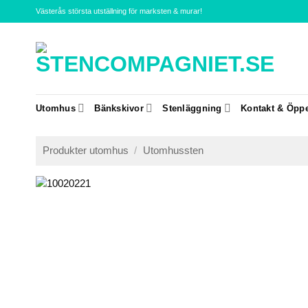
Skip
Västerås största utställning för marksten & murar!
to
content
Utomhus
Bänkskivor
Stenläggning
Kontakt & Öppe
Produkter utomhus
/
Utomhussten