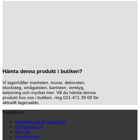
Hämta denna produkt i butiken?
Vi lagerhåller marksten, murar, dekorsten,
blocksteg, smågatsten, kantsten, verktyg,
belysning och mycket mer. Vill du hämta denna
produkt hos oss i butiken, ring 021-471 39 00 för
aktuellt lagersaldo.
Kundtjänst
Kontakta oss & öppettider
Företagskund
Om oss
Fyndhörnan