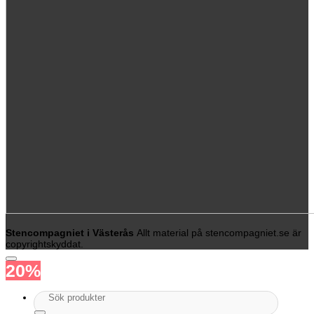
Stencompagniet i Västerås
Allt material på stencompagniet.se är
copyrightskyddat.
20%
Sök
efter: