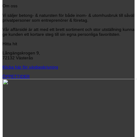
Om oss
Vi säljer betong- & natursten för både inom- & utomhusbruk till såväl
privatpersoner som entreprenörer & företag.
Vår affärsidé är att med ett brett sortiment och stor utställning kunna
ge kunden ett kortare steg till sin egna personliga favoritsten.
Hitta hit
Långängskrogen 9,
72132 Västerås
Klicka här för vägbeskrivning
ÖPPETTIDER