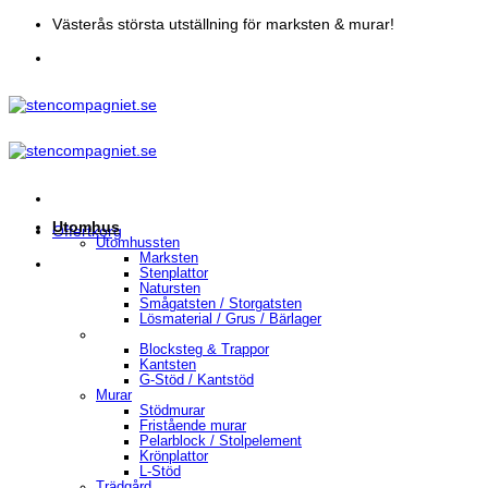
Skip
Västerås största utställning för marksten & murar!
to
content
Utomhus
Offertkorg
Utomhussten
Marksten
Stenplattor
Natursten
Smågatsten / Storgatsten
Lösmaterial / Grus / Bärlager
Blocksteg & Trappor
Kantsten
G-Stöd / Kantstöd
Murar
Stödmurar
Fristående murar
Pelarblock / Stolpelement
Krönplattor
L-Stöd
Trädgård