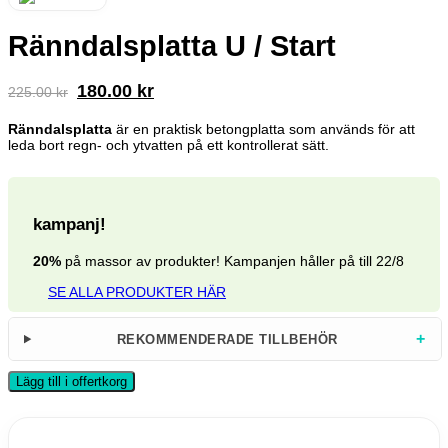
Ränndalsplatta U / Start
Det
Det
180.00
kr
225.00
kr
ursprungliga
nuvarande
priset
priset
Ränndalsplatta
är en praktisk betongplatta som används för att
leda bort regn- och ytvatten på ett kontrollerat sätt.
var:
är:
225.00 kr.
180.00 kr.
kampanj!
20%
på massor av produkter! Kampanjen håller på till 22/8
SE ALLA PRODUKTER HÄR
+
REKOMMENDERADE TILLBEHÖR
Lägg till i offertkorg