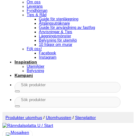
Om oss
Leverans
Fyndhörnan
Tips & Råd
Guide för stenläggning
Åtgångsuträknare
Guide för användning av fastfog
Anvisningar & Tips
Läggningsmönster
Belysning för utemiljö
10 frågor om murar
Följ oss!
Facebook
Instagram
Inspiration
Utemiljöer
Belysning
Kampanj
Sök
efter:
Sök
efter:
Produkter utomhus
/
Utomhussten
/
Stenplattor