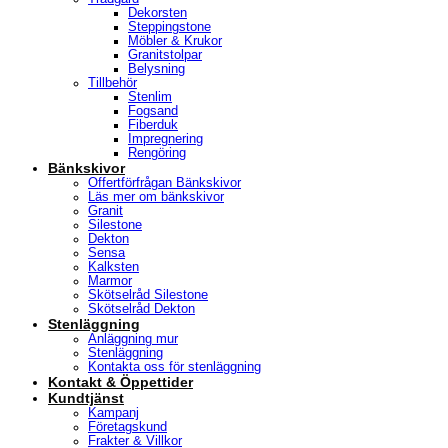
Dekorsten
Steppingstone
Möbler & Krukor
Granitstolpar
Belysning
Tillbehör
Stenlim
Fogsand
Fiberduk
Impregnering
Rengöring
Bänkskivor
Offertförfrågan Bänkskivor
Läs mer om bänkskivor
Granit
Silestone
Dekton
Sensa
Kalksten
Marmor
Skötselråd Silestone
Skötselråd Dekton
Stenläggning
Anläggning mur
Stenläggning
Kontakta oss för stenläggning
Kontakt & Öppettider
Kundtjänst
Kampanj
Företagskund
Frakter & Villkor