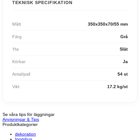
TEKNISK SPECIFIKATION
Mått
350x350x70/55 mm
Färg
Grå
Yta
Slät
Körbar
Ja
Antal/pall
54 st
Vikt
17.2 kg/st
Se våra tips för läggningar
Anvisningar & Tips
Produktkategorier
dekoration
Inomhus