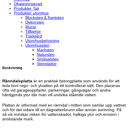
Okategoriserad
Produkter Tak
Produkter utomhus
Blocksteg & Kantsten
Dekorsten
Murar
Tillbehör
Trädgård
Utomhusbelysning
Utomhussten
Marksten
Natursten
Smågatsten
Stenplattor
Beskrivning
Ränndalsplatta
är en praktisk betongplatta som används för att
leda bort regn- och ytvatten på ett kontrollerat sätt. Den placeras
ofta vid garageuppfarter, parkeringar, gångvägar och andra
hårdgjorda ytor där man vill undvika stående vatten.
Plattan är utformad med en ränndal i mitten som samlar upp vattnet
och för det vidare till en dagvattenbrunn eller annan avrinning. På
så vis minskar risken för vattenskador, halkiga ytor och erosion i
anslutande mark.