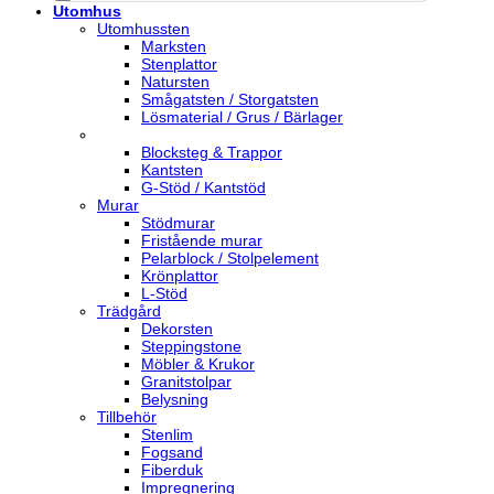
Utomhus
Utomhussten
Marksten
Stenplattor
Natursten
Smågatsten / Storgatsten
Lösmaterial / Grus / Bärlager
Blocksteg & Trappor
Kantsten
G-Stöd / Kantstöd
Murar
Stödmurar
Fristående murar
Pelarblock / Stolpelement
Krönplattor
L-Stöd
Trädgård
Dekorsten
Steppingstone
Möbler & Krukor
Granitstolpar
Belysning
Tillbehör
Stenlim
Fogsand
Fiberduk
Impregnering