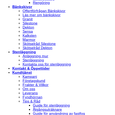
Rengöring
Bänkskivor
Offertförfrågan Bänkskivor
Läs mer om bänkskivor
Granit
Silestone
Dekton
Sensa
Kalksten
Marmor
Skötselråd Silestone
Skötselråd Dekton
Stenläggning
Anläggning mur
Stenläggning
Kontakta oss för stenläggning
Kontakt & Öppettider
Kundtjänst
Kampanj
Företagskund
Frakter & Villkor
Om oss
Leverans
Fyndhörnan
Tips & Råd
Guide för stenläggning
Åtgångsuträknare
Guide för användning av fastfog