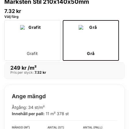
Marksten Stil 210x140x50mm
7.32
kr
Välj färg
Grafit
Grå
249
kr
/m²
Pris per styck:
7.32
kr
Ange mängd
Åtgång: 34 st/m²
Innehåll per pall:
11 m² 378 st
MÄNGD (M²)
ANTAL (ST)
ANTAL (PALL)