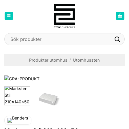
Skip
to
content
Sök
efter:
Produkter utomhus
/
Utomhussten