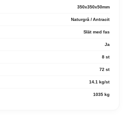
350x350x50mm
Naturgrå / Antracit
Slät med fas
Ja
8 st
72 st
14.1 kg/st
1035 kg