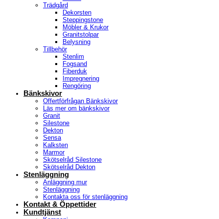
Trädgård
Dekorsten
Steppingstone
Möbler & Krukor
Granitstolpar
Belysning
Tillbehör
Stenlim
Fogsand
Fiberduk
Impregnering
Rengöring
Bänkskivor
Offertförfrågan Bänkskivor
Läs mer om bänkskivor
Granit
Silestone
Dekton
Sensa
Kalksten
Marmor
Skötselråd Silestone
Skötselråd Dekton
Stenläggning
Anläggning mur
Stenläggning
Kontakta oss för stenläggning
Kontakt & Öppettider
Kundtjänst