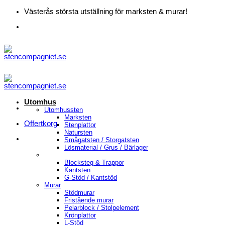
Skip
Västerås största utställning för marksten & murar!
to
content
Utomhus
Utomhussten
Marksten
Offertkorg
Stenplattor
Natursten
Smågatsten / Storgatsten
Lösmaterial / Grus / Bärlager
Blocksteg & Trappor
Kantsten
G-Stöd / Kantstöd
Murar
Stödmurar
Fristående murar
Pelarblock / Stolpelement
Krönplattor
L-Stöd