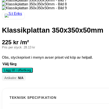
Klassikplattan 350x350x50mm
225
kr
/m²
Pris per styck:
28.13
kr
Obs, styckepriset i menyn avser priset vid köp av helpall.
Välj färg
Lägg till i offertkorg
Artikelnr:
N/A
TEKNISK SPECIFIKATION