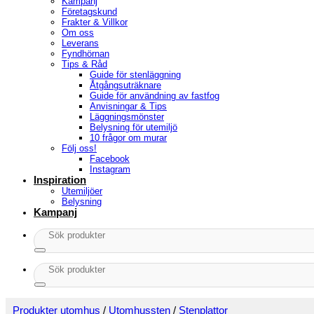
Kampanj
Företagskund
Frakter & Villkor
Om oss
Leverans
Fyndhörnan
Tips & Råd
Guide för stenläggning
Åtgångsuträknare
Guide för användning av fastfog
Anvisningar & Tips
Läggningsmönster
Belysning för utemiljö
10 frågor om murar
Följ oss!
Facebook
Instagram
Inspiration
Utemiljöer
Belysning
Kampanj
Sök
efter:
Sök
efter:
Produkter utomhus
/
Utomhussten
/
Stenplattor