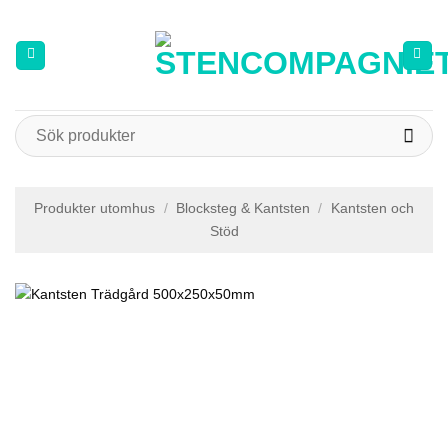
Skip
to
content
Sök
efter:
Produkter utomhus
/
Blocksteg & Kantsten
/
Kantsten och
Stöd