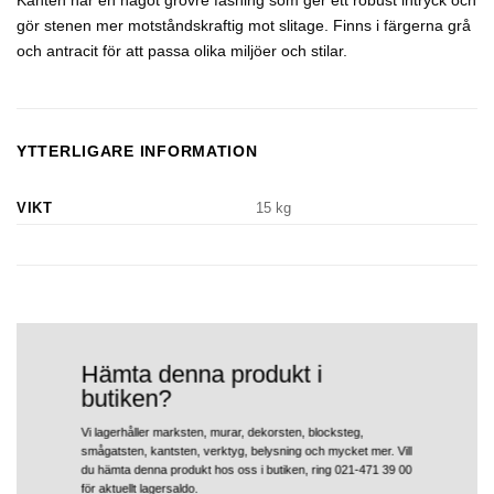
Kanten har en något grövre fasning som ger ett robust intryck och
gör stenen mer motståndskraftig mot slitage. Finns i färgerna grå
och antracit för att passa olika miljöer och stilar.
YTTERLIGARE INFORMATION
VIKT
15 kg
Hämta denna produkt i
butiken?
Vi lagerhåller marksten, murar, dekorsten, blocksteg,
smågatsten, kantsten, verktyg, belysning och mycket mer. Vill
du hämta denna produkt hos oss i butiken, ring 021-471 39 00
för aktuellt lagersaldo.