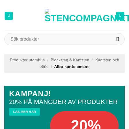
Skip
to
content
Sök
efter:
Produkter utomhus
/
Blocksteg & Kantsten
/
Kantsten och
Stöd
/
Alba-kantelement
KAMPANJ!
20% PÅ MÄNGDER AV PRODUKTER
LÄS MER HÄR
20%