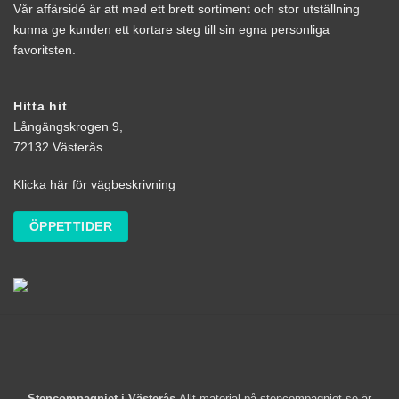
Vår affärsidé är att med ett brett sortiment och stor utställning
kunna ge kunden ett kortare steg till sin egna personliga
favoritsten.
Hitta hit
Långängskrogen 9,
72132 Västerås
Klicka här för vägbeskrivning
ÖPPETTIDER
Stencompagniet i Västerås
Allt material på stencompagniet.se är