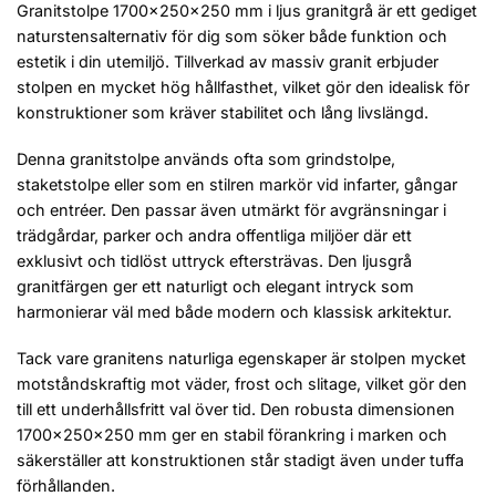
Granitstolpe 1700x250x250 mm i ljus granitgrå är ett gediget
naturstensalternativ för dig som söker både funktion och
estetik i din utemiljö. Tillverkad av massiv granit erbjuder
stolpen en mycket hög hållfasthet, vilket gör den idealisk för
konstruktioner som kräver stabilitet och lång livslängd.
Denna granitstolpe används ofta som grindstolpe,
staketstolpe eller som en stilren markör vid infarter, gångar
och entréer. Den passar även utmärkt för avgränsningar i
trädgårdar, parker och andra offentliga miljöer där ett
exklusivt och tidlöst uttryck eftersträvas. Den ljusgrå
granitfärgen ger ett naturligt och elegant intryck som
harmonierar väl med både modern och klassisk arkitektur.
Tack vare granitens naturliga egenskaper är stolpen mycket
motståndskraftig mot väder, frost och slitage, vilket gör den
till ett underhållsfritt val över tid. Den robusta dimensionen
1700x250x250 mm ger en stabil förankring i marken och
säkerställer att konstruktionen står stadigt även under tuffa
förhållanden.