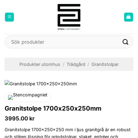
Skip
to
content
Sök
efter:
Produkter utomhus
/
Trädgård
/
Granitstolpar
Granitstolpe 1700x250x250mm
3995.00
kr
Granitstolpe 1700x250x250 mm i ljus granitgrå är en robust
och stilren lösning för grindstolpar, staket, entréer och