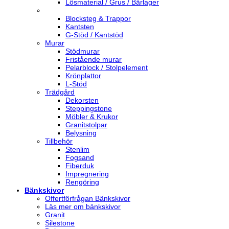
Lösmaterial / Grus / Bärlager
Blocksteg & Trappor
Kantsten
G-Stöd / Kantstöd
Murar
Stödmurar
Fristående murar
Pelarblock / Stolpelement
Krönplattor
L-Stöd
Trädgård
Dekorsten
Steppingstone
Möbler & Krukor
Granitstolpar
Belysning
Tillbehör
Stenlim
Fogsand
Fiberduk
Impregnering
Rengöring
Bänkskivor
Offertförfrågan Bänkskivor
Läs mer om bänkskivor
Granit
Silestone