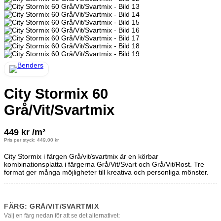
City Stormix 60
Grå/Vit/Svartmix
449
kr
/m²
Pris per styck:
449.00
kr
City Stormix i färgen Grå/vit/svartmix är en körbar
kombinationsplatta i färgerna Grå/Vit/Svart och Grå/Vit/Rost. Tre
format ger många möjligheter till kreativa och personliga mönster.
FÄRG: GRÅ/VIT/SVARTMIX
Välj en färg nedan för att se det alternativet: