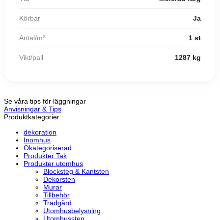
Körbar
Ja
Antal/m²
1 st
Vikt/pall
1287 kg
Se våra tips för läggningar
Anvisningar & Tips
Produktkategorier
dekoration
Inomhus
Okategoriserad
Produkter Tak
Produkter utomhus
Blocksteg & Kantsten
Dekorsten
Murar
Tillbehör
Trädgård
Utomhusbelysning
Utomhussten