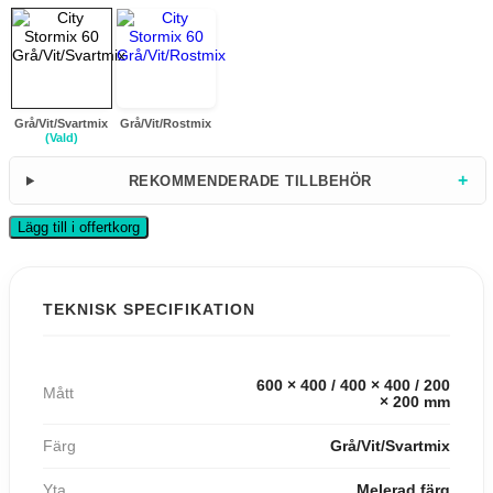
Grå/Vit/Svartmix
Grå/Vit/Rostmix
(Vald)
+
REKOMMENDERADE TILLBEHÖR
Lägg till i offertkorg
TEKNISK SPECIFIKATION
600 × 400 / 400 × 400 / 200
Mått
× 200 mm
Färg
Grå/Vit/Svartmix
Yta
Melerad färg