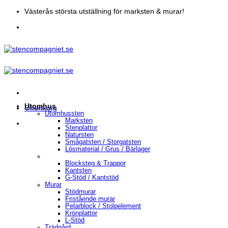
Skip
Västerås största utställning för marksten & murar!
to
content
Utomhus
Offertkorg
Utomhussten
Marksten
Stenplattor
Natursten
Smågatsten / Storgatsten
Lösmaterial / Grus / Bärlager
Blocksteg & Trappor
Kantsten
G-Stöd / Kantstöd
Murar
Stödmurar
Fristående murar
Pelarblock / Stolpelement
Krönplattor
L-Stöd
Trädgård