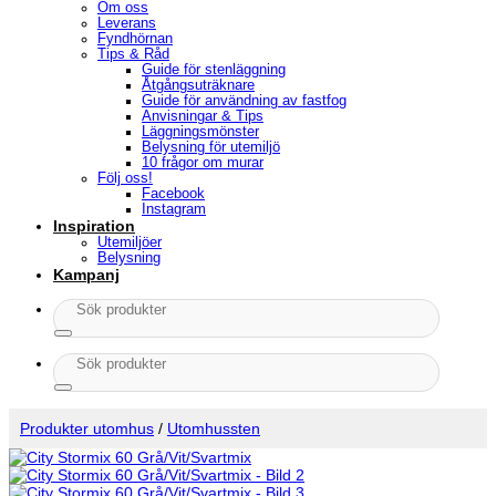
Om oss
Leverans
Fyndhörnan
Tips & Råd
Guide för stenläggning
Åtgångsuträknare
Guide för användning av fastfog
Anvisningar & Tips
Läggningsmönster
Belysning för utemiljö
10 frågor om murar
Följ oss!
Facebook
Instagram
Inspiration
Utemiljöer
Belysning
Kampanj
Sök
efter:
Sök
efter:
Produkter utomhus
/
Utomhussten