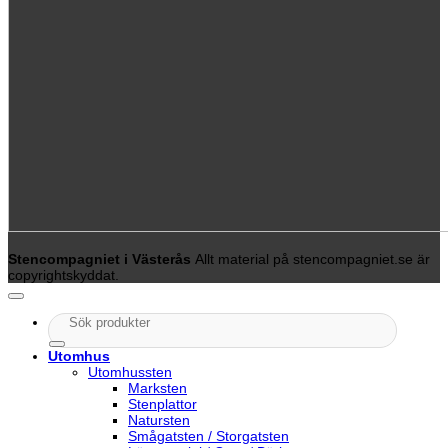
Stencompagniet i Västerås
Allt material på stencompagniet.se är
copyrightskyddat.
Sök
efter:
Utomhus
Utomhussten
Marksten
Stenplattor
Natursten
Smågatsten / Storgatsten