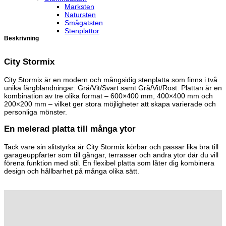
Marksten
Natursten
Smågatsten
Stenplattor
Beskrivning
City Stormix
City Stormix är en modern och mångsidig stenplatta som finns i två
unika färgblandningar: Grå/Vit/Svart samt Grå/Vit/Rost. Plattan är en
kombination av tre olika format – 600×400 mm, 400×400 mm och
200×200 mm – vilket ger stora möjligheter att skapa varierade och
personliga mönster.
En melerad platta till många ytor
Tack vare sin slitstyrka är City Stormix körbar och passar lika bra till
garageuppfarter som till gångar, terrasser och andra ytor där du vill
förena funktion med stil. En flexibel platta som låter dig kombinera
design och hållbarhet på många olika sätt.