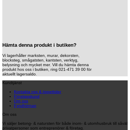
Hämta denna produkt i butiken?
Vi lagerhåller marksten, murar, dekorsten,
blocksteg, smågatsten, kantsten, verktyg,
belysning och mycket mer. Vill du hämta denna
produkt hos oss i butiken, ring 021-471 39 00 för
aktuellt lagersaldo.
Kundtjänst
Kontakta oss & öppettider
Företagskund
Om oss
Fyndhörnan
Om oss
Vi säljer betong- & natursten för både inom- & utomhusbruk till såväl
privatpersoner som entreprenörer & företag.