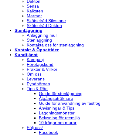
Dekton
Sensa
Kalksten
Marmor
Skötselråd Silestone
Skötselråd Dekton
Stenläggning
Anläggning mur
Stenläggning
Kontakta oss för stenläggning
Kontakt & Öppettider
Kundtjänst
Kampanj
Företagskund
Frakter & Villkor
Om oss
Leverans
Fyndhörnan
Tips & Råd
Guide för stenläggning
Åtgångsuträknare
Guide för användning av fastfog
Anvisningar & Tips
Läggningsmönster
Belysning för utemiljö
10 frågor om murar
Följ oss!
Facebook