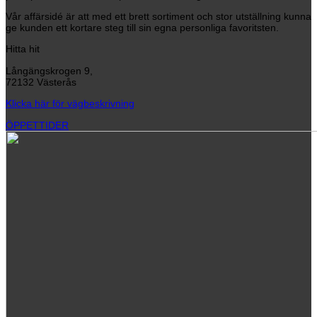
Vår affärsidé är att med ett brett sortiment och stor utställning kunna
ge kunden ett kortare steg till sin egna personliga favoritsten.
Hitta hit
Långängskrogen 9,
72132 Västerås
Klicka här för vägbeskrivning
ÖPPETTIDER