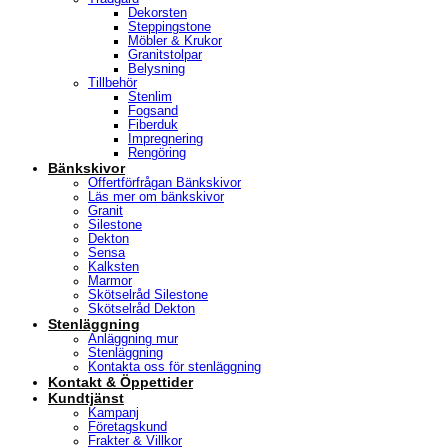
Dekorsten
Steppingstone
Möbler & Krukor
Granitstolpar
Belysning
Tillbehör
Stenlim
Fogsand
Fiberduk
Impregnering
Rengöring
Bänkskivor
Offertförfrågan Bänkskivor
Läs mer om bänkskivor
Granit
Silestone
Dekton
Sensa
Kalksten
Marmor
Skötselråd Silestone
Skötselråd Dekton
Stenläggning
Anläggning mur
Stenläggning
Kontakta oss för stenläggning
Kontakt & Öppettider
Kundtjänst
Kampanj
Företagskund
Frakter & Villkor