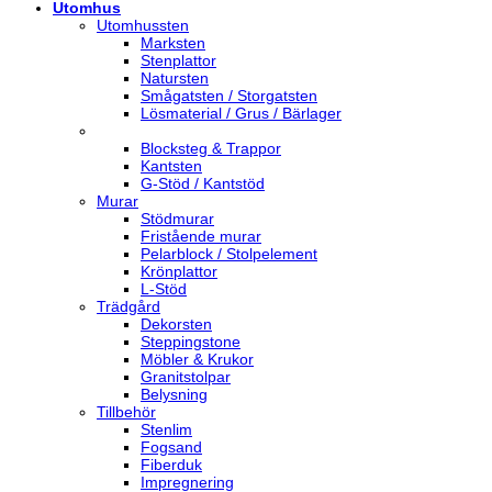
Utomhus
Utomhussten
Marksten
Stenplattor
Natursten
Smågatsten / Storgatsten
Lösmaterial / Grus / Bärlager
Blocksteg & Trappor
Kantsten
G-Stöd / Kantstöd
Murar
Stödmurar
Fristående murar
Pelarblock / Stolpelement
Krönplattor
L-Stöd
Trädgård
Dekorsten
Steppingstone
Möbler & Krukor
Granitstolpar
Belysning
Tillbehör
Stenlim
Fogsand
Fiberduk
Impregnering