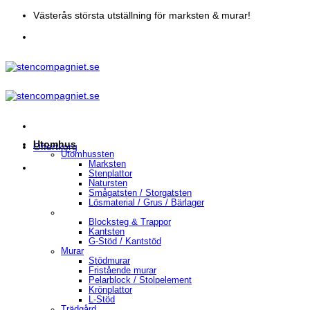
Skip
Västerås största utställning för marksten & murar!
to
content
Utomhus
Offertkorg
Utomhussten
Marksten
Stenplattor
Natursten
Smågatsten / Storgatsten
Lösmaterial / Grus / Bärlager
Blocksteg & Trappor
Kantsten
G-Stöd / Kantstöd
Murar
Stödmurar
Fristående murar
Pelarblock / Stolpelement
Krönplattor
L-Stöd
Trädgård