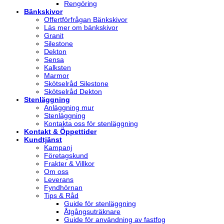
Rengöring
Bänkskivor
Offertförfrågan Bänkskivor
Läs mer om bänkskivor
Granit
Silestone
Dekton
Sensa
Kalksten
Marmor
Skötselråd Silestone
Skötselråd Dekton
Stenläggning
Anläggning mur
Stenläggning
Kontakta oss för stenläggning
Kontakt & Öppettider
Kundtjänst
Kampanj
Företagskund
Frakter & Villkor
Om oss
Leverans
Fyndhörnan
Tips & Råd
Guide för stenläggning
Åtgångsuträknare
Guide för användning av fastfog