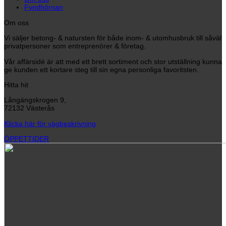
Fyndhörnan
Om oss
Vi säljer betong- & natursten för både inom- & utomhusbruk till såväl
privatpersoner som entreprenörer & företag.
Vår affärsidé är att med ett brett sortiment och stor utställning kunna
ge kunden ett kortare steg till sin egna personliga favoritsten.
Hitta hit
Långängskrogen 9,
72132 Västerås
Klicka här för vägbeskrivning
ÖPPETTIDER