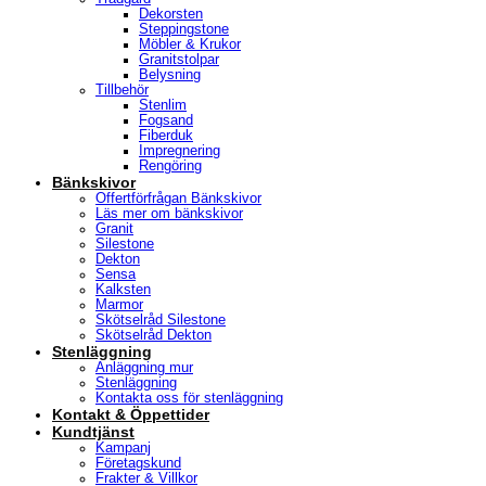
Dekorsten
Steppingstone
Möbler & Krukor
Granitstolpar
Belysning
Tillbehör
Stenlim
Fogsand
Fiberduk
Impregnering
Rengöring
Bänkskivor
Offertförfrågan Bänkskivor
Läs mer om bänkskivor
Granit
Silestone
Dekton
Sensa
Kalksten
Marmor
Skötselråd Silestone
Skötselråd Dekton
Stenläggning
Anläggning mur
Stenläggning
Kontakta oss för stenläggning
Kontakt & Öppettider
Kundtjänst
Kampanj
Företagskund
Frakter & Villkor