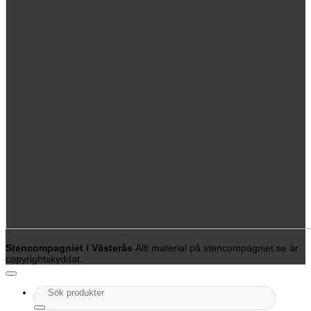
Stencompagniet i Västerås
Allt material på stencompagniet.se är
copyrightskyddat.
Sök
efter: