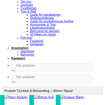
Om oss
Leverans
Fyndhörnan
Tips & Råd
Guide för stenläggning
Åtgångsuträknare
Guide för användning av fastfog
Anvisningar & Tips
Läggningsmönster
Belysning för utemiljö
10 frågor om murar
Följ oss!
Facebook
Instagram
Inspiration
Utemiljöer
Belysning
Kampanj
Sök
efter:
Sök
efter:
Produkt Tjocklek & Behandling:
/
40mm Slipad