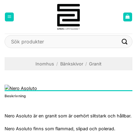
Skip
to
content
Sök
efter:
Inomhus
/
Bänkskivor
/
Granit
Beskrivning
Nero Asoluto är en granit som är oerhört slitstark och hållbar.
Nero Asoluto finns som flammad, slipad och polerad.