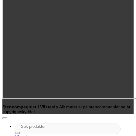
Stencompagniet i Västerås
Allt material på stencompagniet.se är
copyrightskyddat.
Sök
efter: