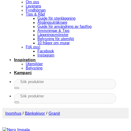
Om oss
Leverans
Fyndhörnan
Tips & Råd
Guide för stenläggning
Åtgångsuträknare
Guide för användning av fastfog
Anvisningar & Tips
Läggningsmönster
Belysning för utemiljö
10 frågor om murar
Följ oss!
Facebook
Instagram
Inspiration
Utemiljöer
Belysning
Kampanj
Sök
efter:
Sök
efter:
Inomhus
/
Bänkskivor
/
Granit