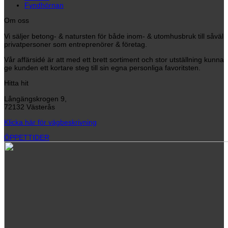
Fyndhörnan
Om oss
Vi säljer betong- & natursten för både inom- & utomhusbruk till såväl
privatpersoner som entreprenörer & företag.
Vår affärsidé är att med ett brett sortiment och stor utställning kunna
ge kunden ett kortare steg till sin egna personliga favoritsten.
Hitta hit
Långängskrogen 9,
72132 Västerås
Klicka här för vägbeskrivning
ÖPPETTIDER