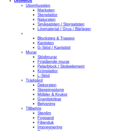
Utomhus
Utomhussten
Marksten
Stenplattor
Natursten
Smågatsten / Storgatsten
Lösmaterial / Grus / Bärlager
Blocksteg & Trappor
Kantsten
G-Stöd / Kantstöd
Murar
Stödmurar
Fristående murar
Pelarblock / Stolpelement
Krönplattor
L-Stöd
Trädgård
Dekorsten
Steppingstone
Möbler & Krukor
Granitstolpar
Belysning
Tillbehör
Stenlim
Fogsand
Fiberduk
Impregnering