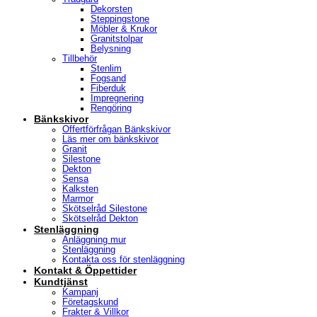
Dekorsten
Steppingstone
Möbler & Krukor
Granitstolpar
Belysning
Tillbehör
Stenlim
Fogsand
Fiberduk
Impregnering
Rengöring
Bänkskivor
Offertförfrågan Bänkskivor
Läs mer om bänkskivor
Granit
Silestone
Dekton
Sensa
Kalksten
Marmor
Skötselråd Silestone
Skötselråd Dekton
Stenläggning
Anläggning mur
Stenläggning
Kontakta oss för stenläggning
Kontakt & Öppettider
Kundtjänst
Kampanj
Företagskund
Frakter & Villkor