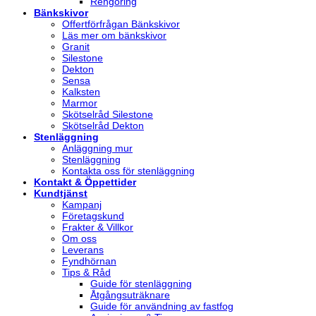
Rengöring
Bänkskivor
Offertförfrågan Bänkskivor
Läs mer om bänkskivor
Granit
Silestone
Dekton
Sensa
Kalksten
Marmor
Skötselråd Silestone
Skötselråd Dekton
Stenläggning
Anläggning mur
Stenläggning
Kontakta oss för stenläggning
Kontakt & Öppettider
Kundtjänst
Kampanj
Företagskund
Frakter & Villkor
Om oss
Leverans
Fyndhörnan
Tips & Råd
Guide för stenläggning
Åtgångsuträknare
Guide för användning av fastfog