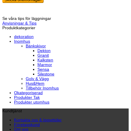
Se våra tips för läggningar
Anvisningar & Tips
Produktkategorier
dekoration
Inomhus
Bänkskivor
Dekton
Granit
Kalksten
Marmor
Sensa
Silestone
Golv & Vägg
Hus&Hem
Tillbehör Inomhus
Okategoriserad
Produkter Tak
Produkter utomhus
Kundtjänst
Kontakta oss & öppettider
Företagskund
Om oss