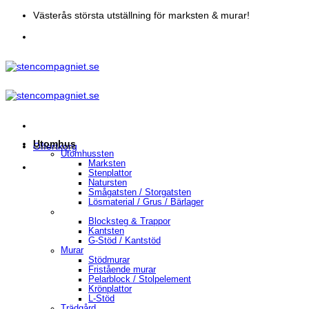
Skip
Västerås största utställning för marksten & murar!
to
content
Utomhus
Offertkorg
Utomhussten
Marksten
Stenplattor
Natursten
Smågatsten / Storgatsten
Lösmaterial / Grus / Bärlager
Blocksteg & Trappor
Kantsten
G-Stöd / Kantstöd
Murar
Stödmurar
Fristående murar
Pelarblock / Stolpelement
Krönplattor
L-Stöd
Trädgård