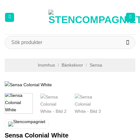
Skip
to
content
Sök
efter:
Inomhus
/
Bänkskivor
/
Sensa
Sensa Colonial White