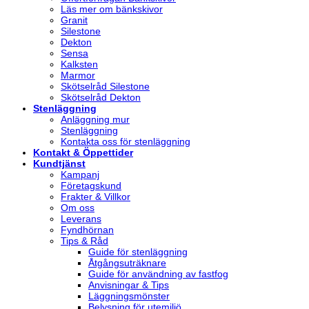
Läs mer om bänkskivor
Granit
Silestone
Dekton
Sensa
Kalksten
Marmor
Skötselråd Silestone
Skötselråd Dekton
Stenläggning
Anläggning mur
Stenläggning
Kontakta oss för stenläggning
Kontakt & Öppettider
Kundtjänst
Kampanj
Företagskund
Frakter & Villkor
Om oss
Leverans
Fyndhörnan
Tips & Råd
Guide för stenläggning
Åtgångsuträknare
Guide för användning av fastfog
Anvisningar & Tips
Läggningsmönster
Belysning för utemiljö