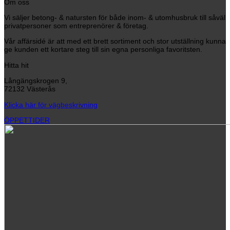
Om oss
Vi säljer betong- & natursten för både inom- & utomhusbruk till såväl
privatpersoner som entreprenörer & företag.
Vår affärsidé är att med ett brett sortiment och stor utställning kunna
ge kunden ett kortare steg till sin egna personliga favoritsten.
Hitta hit
Långängskrogen 9,
72132 Västerås
Klicka här för vägbeskrivning
ÖPPETTIDER