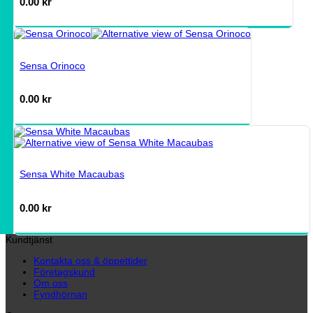
0.00
kr
Sensa Orinoco
0.00
kr
Sensa White Macaubas
0.00
kr
Kundtjänst
Kontakta oss & öppettider
Företagskund
Om oss
Fyndhörnan