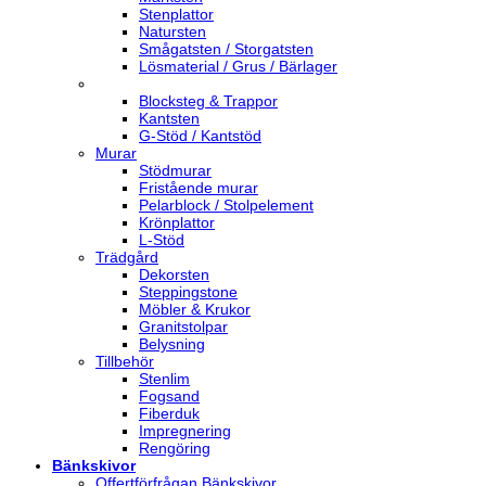
Stenplattor
Natursten
Smågatsten / Storgatsten
Lösmaterial / Grus / Bärlager
Blocksteg & Trappor
Kantsten
G-Stöd / Kantstöd
Murar
Stödmurar
Fristående murar
Pelarblock / Stolpelement
Krönplattor
L-Stöd
Trädgård
Dekorsten
Steppingstone
Möbler & Krukor
Granitstolpar
Belysning
Tillbehör
Stenlim
Fogsand
Fiberduk
Impregnering
Rengöring
Bänkskivor
Offertförfrågan Bänkskivor