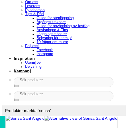
Om oss
Leverans
Fyndhörnan
Tips & Råd
Guide för stenläggning
Åtgångsuträknare
Guide för användning av fastfog
Anvisningar & Tips
Läggningsmönster
Belysning för utemiljö
10 frågor om murar
Följ oss!
Facebook
Instagram
Inspiration
Utemiljöer
Belysning
Kampanj
Sök
efter:
Sök
efter:
Produkter märkta ”sensa”