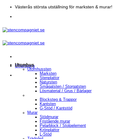
Skip
Västerås största utställning för marksten & murar!
to
content
Utomhus
Offertkorg
Utomhussten
Marksten
Stenplattor
Natursten
Smågatsten / Storgatsten
Lösmaterial / Grus / Bärlager
Blocksteg & Trappor
Kantsten
G-Stöd / Kantstöd
Murar
Stödmurar
Fristående murar
Pelarblock / Stolpelement
Krönplattor
L-Stöd
Trädgård