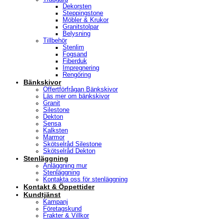
Dekorsten
Steppingstone
Möbler & Krukor
Granitstolpar
Belysning
Tillbehör
Stenlim
Fogsand
Fiberduk
Impregnering
Rengöring
Bänkskivor
Offertförfrågan Bänkskivor
Läs mer om bänkskivor
Granit
Silestone
Dekton
Sensa
Kalksten
Marmor
Skötselråd Silestone
Skötselråd Dekton
Stenläggning
Anläggning mur
Stenläggning
Kontakta oss för stenläggning
Kontakt & Öppettider
Kundtjänst
Kampanj
Företagskund
Frakter & Villkor