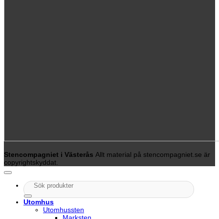
Stencompagniet i Västerås
Allt material på stencompagniet.se är
copyrightskyddat.
Sök
efter:
Utomhus
Utomhussten
Marksten