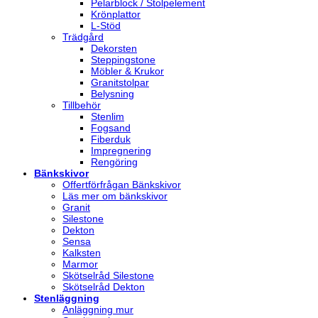
Pelarblock / Stolpelement
Krönplattor
L-Stöd
Trädgård
Dekorsten
Steppingstone
Möbler & Krukor
Granitstolpar
Belysning
Tillbehör
Stenlim
Fogsand
Fiberduk
Impregnering
Rengöring
Bänkskivor
Offertförfrågan Bänkskivor
Läs mer om bänkskivor
Granit
Silestone
Dekton
Sensa
Kalksten
Marmor
Skötselråd Silestone
Skötselråd Dekton
Stenläggning
Anläggning mur