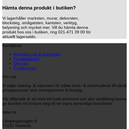
Hämta denna produkt i butiken?
Vi lagerhåller marksten, murar, dekorsten,
blocksteg, smågatsten, kantsten, verktyg,
belysning och mycket mer. Vill du hämta denna
produkt hos oss i butiken, ring 021-471 39 00 för
aktuellt lagersaldo.
Kundtjänst
Kontakta oss & öppettider
Företagskund
Om oss
Fyndhörnan
Om oss
Vi säljer betong- & natursten för både inom- & utomhusbruk till såväl
privatpersoner som entreprenörer & företag.
Vår affärsidé är att med ett brett sortiment och stor utställning kunna
ge kunden ett kortare steg till sin egna personliga favoritsten.
Hitta hit
Långängskrogen 9,
72132 Västerås