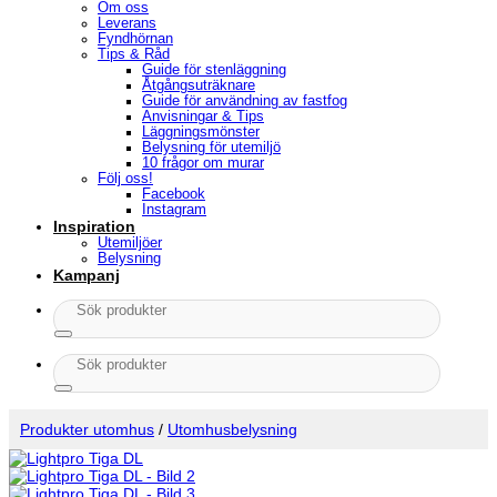
Om oss
Leverans
Fyndhörnan
Tips & Råd
Guide för stenläggning
Åtgångsuträknare
Guide för användning av fastfog
Anvisningar & Tips
Läggningsmönster
Belysning för utemiljö
10 frågor om murar
Följ oss!
Facebook
Instagram
Inspiration
Utemiljöer
Belysning
Kampanj
Sök
efter:
Sök
efter:
Produkter utomhus
/
Utomhusbelysning