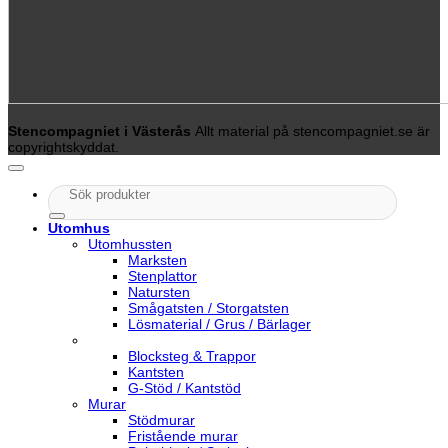
Stencompagniet i Västerås
Allt material på stencompagniet.se är
copyrightskyddat.
Sök
efter:
Utomhus
Utomhussten
Marksten
Stenplattor
Natursten
Smågatsten / Storgatsten
Lösmaterial / Grus / Bärlager
Blocksteg & Trappor
Kantsten
G-Stöd / Kantstöd
Murar
Stödmurar
Fristående murar