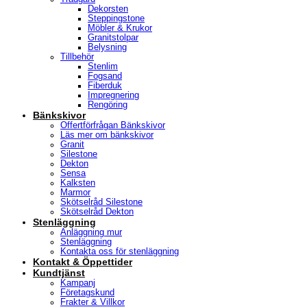
Dekorsten
Steppingstone
Möbler & Krukor
Granitstolpar
Belysning
Tillbehör
Stenlim
Fogsand
Fiberduk
Impregnering
Rengöring
Bänkskivor
Offertförfrågan Bänkskivor
Läs mer om bänkskivor
Granit
Silestone
Dekton
Sensa
Kalksten
Marmor
Skötselråd Silestone
Skötselråd Dekton
Stenläggning
Anläggning mur
Stenläggning
Kontakta oss för stenläggning
Kontakt & Öppettider
Kundtjänst
Kampanj
Företagskund
Frakter & Villkor