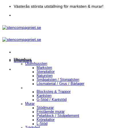
Skip
Västerås största utställning för marksten & murar!
to
content
Utomhus
Offertkorg
Utomhussten
Marksten
Stenplattor
Natursten
Smågatsten / Storgatsten
Lösmaterial / Grus / Bärlager
Blocksteg & Trappor
Kantsten
G-Stöd / Kantstöd
Murar
Stödmurar
Fristående murar
Pelarblock / Stolpelement
Krönplattor
L-Stöd
Trädgård