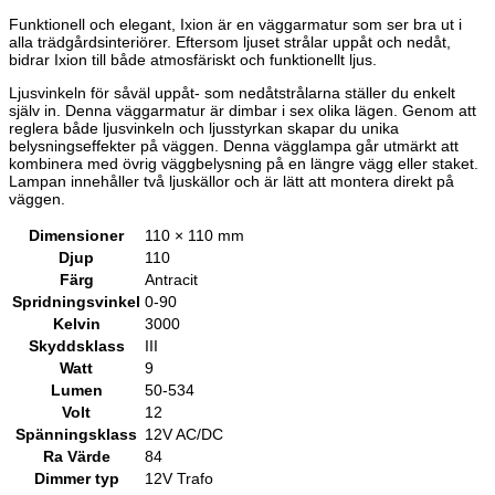
Funktionell och elegant, Ixion är en väggarmatur som ser bra ut i
alla trädgårdsinteriörer. Eftersom ljuset strålar uppåt och nedåt,
bidrar Ixion till både atmosfäriskt och funktionellt ljus.
Ljusvinkeln för såväl uppåt- som nedåtstrålarna ställer du enkelt
själv in. Denna väggarmatur är dimbar i sex olika lägen. Genom att
reglera både ljusvinkeln och ljusstyrkan skapar du unika
belysningseffekter på väggen. Denna vägglampa går utmärkt att
kombinera med övrig väggbelysning på en längre vägg eller staket.
Lampan innehåller två ljuskällor och är lätt att montera direkt på
väggen.
Dimensioner
110 × 110 mm
Djup
110
Färg
Antracit
Spridningsvinkel
0-90
Kelvin
3000
Skyddsklass
III
Watt
9
Lumen
50-534
Volt
12
Spänningsklass
12V AC/DC
Ra Värde
84
Dimmer typ
12V Trafo