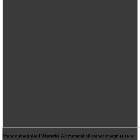
Stencompagniet i Västerås
Allt material på stencompagniet.se är