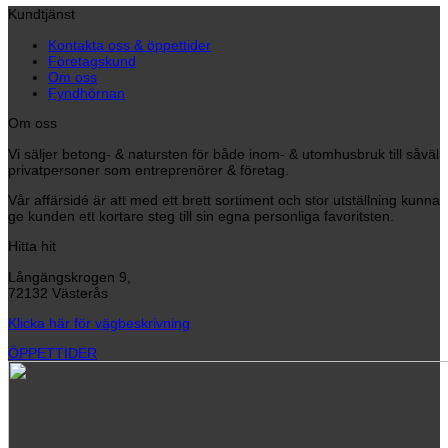
Kundtjänst
Kontakta oss & öppettider
Företagskund
Om oss
Fyndhörnan
Om oss
Vi säljer betong- & natursten för både inom- & utomhusbruk till såväl
privatpersoner som entreprenörer & företag.
Vår affärsidé är att med ett brett sortiment och stor utställning kunna
ge kunden ett kortare steg till sin egna personliga favoritsten.
Hitta hit
Långängskrogen 9,
72132 Västerås
Klicka här för vägbeskrivning
ÖPPETTIDER