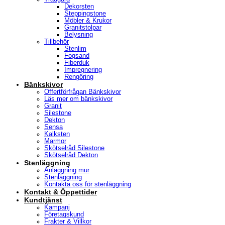
Dekorsten
Steppingstone
Möbler & Krukor
Granitstolpar
Belysning
Tillbehör
Stenlim
Fogsand
Fiberduk
Impregnering
Rengöring
Bänkskivor
Offertförfrågan Bänkskivor
Läs mer om bänkskivor
Granit
Silestone
Dekton
Sensa
Kalksten
Marmor
Skötselråd Silestone
Skötselråd Dekton
Stenläggning
Anläggning mur
Stenläggning
Kontakta oss för stenläggning
Kontakt & Öppettider
Kundtjänst
Kampanj
Företagskund
Frakter & Villkor