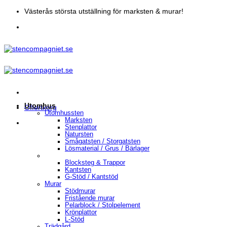
Skip
Västerås största utställning för marksten & murar!
to
content
Utomhus
Offertkorg
Utomhussten
Marksten
Stenplattor
Natursten
Smågatsten / Storgatsten
Lösmaterial / Grus / Bärlager
Blocksteg & Trappor
Kantsten
G-Stöd / Kantstöd
Murar
Stödmurar
Fristående murar
Pelarblock / Stolpelement
Krönplattor
L-Stöd
Trädgård