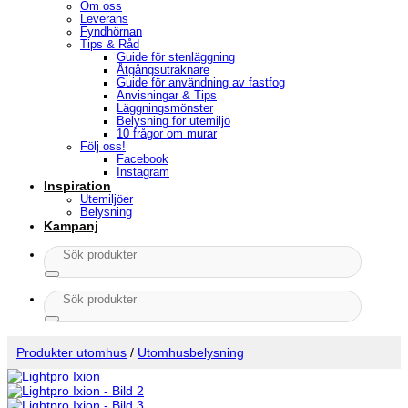
Om oss
Leverans
Fyndhörnan
Tips & Råd
Guide för stenläggning
Åtgångsuträknare
Guide för användning av fastfog
Anvisningar & Tips
Läggningsmönster
Belysning för utemiljö
10 frågor om murar
Följ oss!
Facebook
Instagram
Inspiration
Utemiljöer
Belysning
Kampanj
Sök
efter:
Sök
efter:
Produkter utomhus
/
Utomhusbelysning