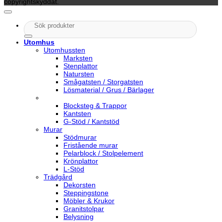
copyrightskyddat.
Sök
efter:
Utomhus
Utomhussten
Marksten
Stenplattor
Natursten
Smågatsten / Storgatsten
Lösmaterial / Grus / Bärlager
Blocksteg & Trappor
Kantsten
G-Stöd / Kantstöd
Murar
Stödmurar
Fristående murar
Pelarblock / Stolpelement
Krönplattor
L-Stöd
Trädgård
Dekorsten
Steppingstone
Möbler & Krukor
Granitstolpar
Belysning