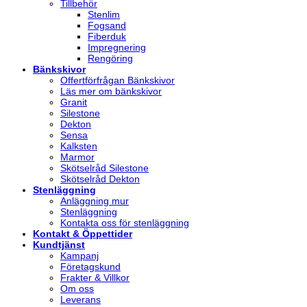
Tillbehör
Stenlim
Fogsand
Fiberduk
Impregnering
Rengöring
Bänkskivor
Offertförfrågan Bänkskivor
Läs mer om bänkskivor
Granit
Silestone
Dekton
Sensa
Kalksten
Marmor
Skötselråd Silestone
Skötselråd Dekton
Stenläggning
Anläggning mur
Stenläggning
Kontakta oss för stenläggning
Kontakt & Öppettider
Kundtjänst
Kampanj
Företagskund
Frakter & Villkor
Om oss
Leverans