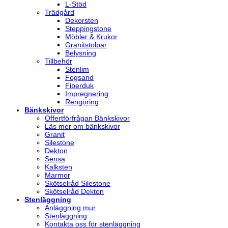
L-Stöd
Trädgård
Dekorsten
Steppingstone
Möbler & Krukor
Granitstolpar
Belysning
Tillbehör
Stenlim
Fogsand
Fiberduk
Impregnering
Rengöring
Bänkskivor
Offertförfrågan Bänkskivor
Läs mer om bänkskivor
Granit
Silestone
Dekton
Sensa
Kalksten
Marmor
Skötselråd Silestone
Skötselråd Dekton
Stenläggning
Anläggning mur
Stenläggning
Kontakta oss för stenläggning