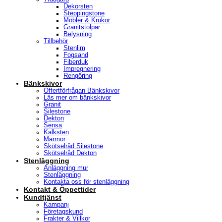
Dekorsten
Steppingstone
Möbler & Krukor
Granitstolpar
Belysning
Tillbehör
Stenlim
Fogsand
Fiberduk
Impregnering
Rengöring
Bänkskivor
Offertförfrågan Bänkskivor
Läs mer om bänkskivor
Granit
Silestone
Dekton
Sensa
Kalksten
Marmor
Skötselråd Silestone
Skötselråd Dekton
Stenläggning
Anläggning mur
Stenläggning
Kontakta oss för stenläggning
Kontakt & Öppettider
Kundtjänst
Kampanj
Företagskund
Frakter & Villkor