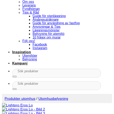
Om oss
Leverans
Fyndhörnan
Tips & Råd
Guide för stenläggning
Åtgångsuträknare
Guide för användning av fastfog
Anvisningar & Tips
Läggningsmönster
Belysning för utemiljö
10 frågor om murar
Följ oss!
Facebook
Instagram
Inspiration
Utemiljöer
Belysning
Kampanj
Sök
efter:
Sök
efter:
Produkter utomhus
/
Utomhusbelysning