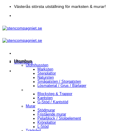
Skip
Västerås största utställning för marksten & murar!
to
content
Utomhus
Offertkorg
Utomhussten
Marksten
Stenplattor
Natursten
Smågatsten / Storgatsten
Lösmaterial / Grus / Bärlager
Blocksteg & Trappor
Kantsten
G-Stöd / Kantstöd
Murar
Stödmurar
Fristående murar
Pelarblock / Stolpelement
Krönplattor
L-Stöd
Trädgård