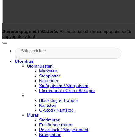
Stencompagniet i Västerås
Allt material på stencompagniet.se är
copyrightskyddat.
Sök
efter:
Utomhus
Utomhussten
Marksten
Stenplattor
Natursten
Smågatsten / Storgatsten
Lösmaterial / Grus / Bärlager
Blocksteg & Trappor
Kantsten
G-Stöd / Kantstöd
Murar
Stödmurar
Fristående murar
Pelarblock / Stolpelement
Krönplattor