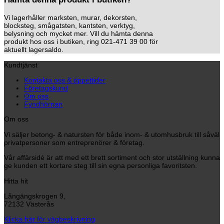
Vi lagerhåller marksten, murar, dekorsten,
blocksteg, smågatsten, kantsten, verktyg,
belysning och mycket mer. Vill du hämta denna
produkt hos oss i butiken, ring 021-471 39 00 för
aktuellt lagersaldo.
Kundtjänst
Kontakta oss & öppettider
Företagskund
Om oss
Fyndhörnan
Om oss
Vi säljer betong- & natursten för både inom- & utomhusbruk till såväl
privatpersoner som entreprenörer & företag.
Vår affärsidé är att med ett brett sortiment och stor utställning kunna
ge kunden ett kortare steg till sin egna personliga favoritsten.
Hitta hit
Långängskrogen 9,
72132 Västerås
Klicka här för vägbeskrivning