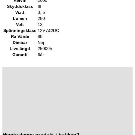
Kelvin
2000
Skyddsklass
III
Watt
3, 5
Lumen
280
Volt
12
Spänningsklass
12V AC/DC
Ra Värde
80
Dimbar
Nej
Livslängd
25000h
Garanti
6år
Hämta denna produkt i butiken?