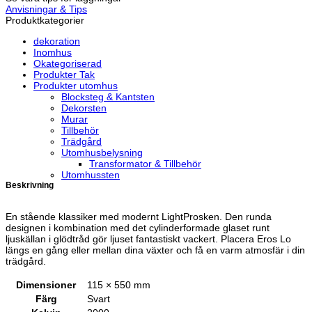
Anvisningar & Tips
Produktkategorier
dekoration
Inomhus
Okategoriserad
Produkter Tak
Produkter utomhus
Blocksteg & Kantsten
Dekorsten
Murar
Tillbehör
Trädgård
Utomhusbelysning
Transformator & Tillbehör
Utomhussten
Beskrivning
En stående klassiker med modernt LightProsken. Den runda
designen i kombination med det cylinderformade glaset runt
ljuskällan i glödtråd gör ljuset fantastiskt vackert. Placera Eros Lo
längs en gång eller mellan dina växter och få en varm atmosfär i din
trädgård.
Dimensioner
115 × 550 mm
Färg
Svart