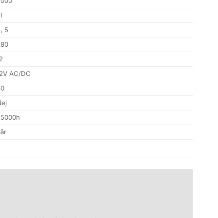
2000
II
, 5
280
2
12V AC/DC
80
Nej
25000h
år