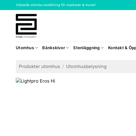
Skip
Västerås största utställning för marksten & murar!
to
content
Utomhus
Bänkskivor
Stenläggning
Kontakt & Öpp
Produkter utomhus
/
Utomhusbelysning