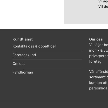
Vi lag
Vill d
Kundtjänst
Om oss
Vi säljer b
Kontakta oss & öppettider
inom- & uto
Företagskund
privatpers
företag.
Om oss
Vår affärsi
Fyndhörnan
sortiment o
kunden ett 
personliga 