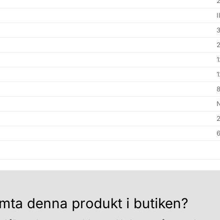
I
3
1
6
mta denna produkt i butiken?