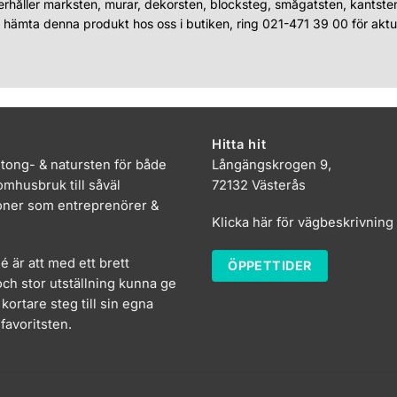
erhåller marksten, murar, dekorsten, blocksteg, smågatsten, kantste
u hämta denna produkt hos oss i butiken, ring 021-471 39 00 för aktue
Hitta hit
etong- & natursten för både
Långängskrogen 9,
mhusbruk till såväl
72132 Västerås
oner som entreprenörer &
Klicka här för vägbeskrivning
dé är att med ett brett
ÖPPETTIDER
ch stor utställning kunna ge
kortare steg till sin egna
favoritsten.