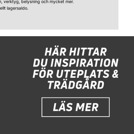
n, verktyg, belysning och mycket mer.
llt lagersaldo.