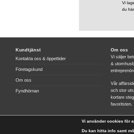
Vi lag
du häm
Kundtjänst
Om oss
Vi säljer be
Kontakta oss & öppettider
& utomhusbr
Företagskund
entreprenöre
Om oss
Vår affärsid
och stor uts
Fyndhörnan
kortare steg
favoritsten.
Vi använder cookies för a
Du kan hitta info samt mö