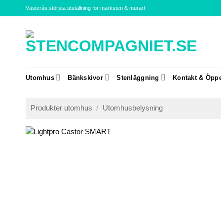
Skip
Västerås största utställning för marksten & murar!
to
content
Utomhus
Bänkskivor
Stenläggning
Kontakt & Öppe
Produkter utomhus
/
Utomhusbelysning