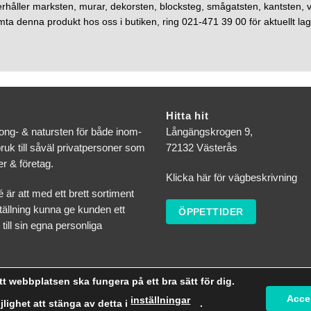
erhåller marksten, murar, dekorsten, blocksteg, smågatsten, kantsten, v
ta denna produkt hos oss i butiken, ring 021-471 39 00 för aktuellt lag
Hitta hit
tong- & natursten för både inom-
Långängskrogen 9,
uk till såväl privatpersoner som
72132 Västerås
r & företag.
Klicka här för vägbeskrivning
é är att med ett brett sortiment
tällning kunna ge kunden ett
ÖPPETTIDER
 till sin egna personliga
tt webbplatsen ska fungera på ett bra sätt för dig.
Acce
inställningar
jlighet att stänga av detta i
.